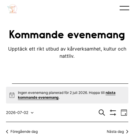
Kommande evenemang
Upptäck ett rikt utbud av kårverksamhet, kultur och
nattliv.
Evenemang
Ingen evenemang planerad för 2 juli 2026. Hoppa till
nästa
N
kommande evenemang
.
for
o
t
E
E
2
i
S
2026-07-02
D
c
ö
V
v
a
V
v
e
k
I
juli
y
S
e
ä
e
Föregående dag
Nästa dag
A