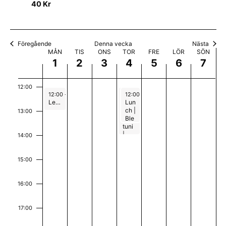
n
40 Kr
.
0
0
0
2
0
0
0
09:00
a
2
2
2
0
2
2
2
v
10:00
6
6
6
2
6
6
6
Föregående
Denna vecka
Nästa
V
i
MÅN
TIS
ONS
TOR
FRE
LÖR
SÖN
6
1
2
3
4
5
6
7
11:00
e
g
c
e
12:00
June 1, 2026
June 4, 2026
June 4, 2026
12:00
-
13:00
12:00
12:00
-
-
14:00
13:30
k
Lettuce Eat I Hallands Nation
Lun
Lun
r
ch
ch |
13:00
Nep
Ble
a
i
tuni
kin
|
gsk
14:00
E
n
Kal
a
mar
nati
v
g
Nati
one
15:00
on
n
e
16:00
n
e
17:00