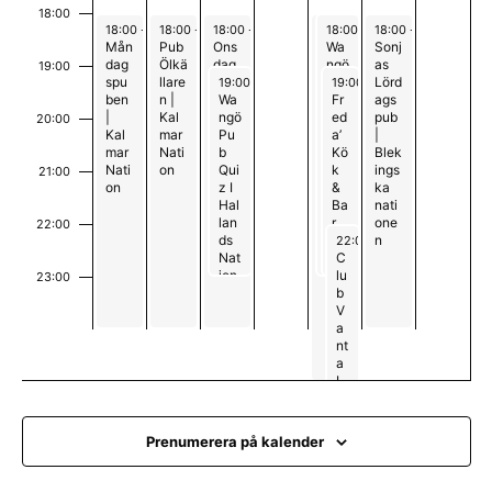
m
18:00
a
June 1, 2026
June 2, 2026
June 3, 2026
June 5, 2026
June 5, 2026
June 6, 2026
18:00
-
00:00
18:00
-
00:00
18:00
-
00:00
18:00
18:00
-
-
01:00
23:00
18:00
-
00:00
Mån
Pub
Ons
Pub
Wa
Sonj
dag
Ölkä
dag
Kag
ngö
as
n
19:00
June 3, 2026
June 5, 2026
spu
llare
spu
gen
Kar
Lörd
19:00
-
23:00
19:00
-
23:00
ben
n |
ben
Wa
|
aok
Fr
ags
g
|
Kal
|
ngö
Kal
e
ed
pub
20:00
Kal
mar
Blek
Pu
mar
Pu
a’
|
mar
Nati
ings
b
Nati
b I
Kö
Blek
Nati
on
ka
Qui
on
Hal
k
ings
21:00
on
nati
z I
lan
&
ka
one
Hal
ds
Ba
nati
n
lan
Nat
r
one
22:00
June 5, 2026
ds
ion
n
22:00
-
02:00
Nat
C
ion
lu
23:00
b
00
V
a
nt
a
I
H
al
la
Prenumerera på kalender
n
d
s