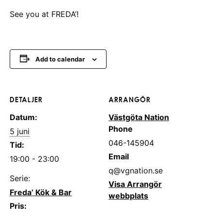
See you at FREDA’!
Add to calendar
DETALJER
ARRANGÖR
Datum:
Västgöta Nation
Phone
5 juni
046-145904
Tid:
Email
19:00 - 23:00
q@vgnation.se
Serie:
Visa Arrangör
Freda’ Kök & Bar
webbplats
Pris: