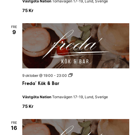
Västgöta Nation
Tornavägen 17-19, Lund, Sverige
’
K
75 Kr
ö
k
&
FRE
B
9
a
r
F
9 oktober @ 19:00
-
23:00
r
Freda’ Kök & Bar
e
d
a
Västgöta Nation
Tornavägen 17-19, Lund, Sverige
’
K
75 Kr
ö
k
&
FRE
B
16
a
r