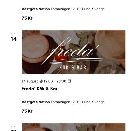
.
d
a
Västgöta Nation
Tornavägen 17-19, Lund, Sverige
’
K
75 Kr
ö
k
&
FRE
B
14
a
r
F
14 augusti @ 19:00
-
23:00
r
Freda’ Kök & Bar
e
d
a
Västgöta Nation
Tornavägen 17-19, Lund, Sverige
’
K
75 Kr
ö
k
&
FRE
B