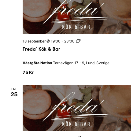
r
F
18 september @ 19:00
-
23:00
r
Freda’ Kök & Bar
e
d
a
Västgöta Nation
Tornavägen 17-19, Lund, Sverige
’
K
75 Kr
ö
k
&
FRE
B
25
a
r