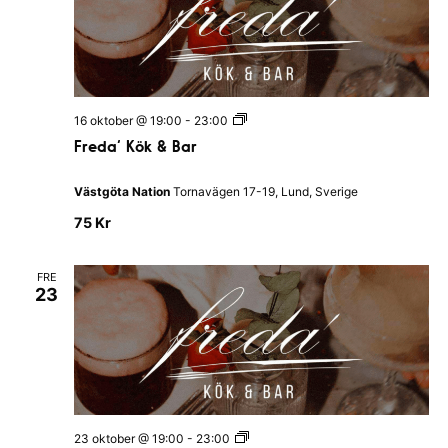
F
16 oktober @ 19:00
-
23:00
r
Freda’ Kök & Bar
e
d
a
Västgöta Nation
Tornavägen 17-19, Lund, Sverige
’
K
75 Kr
ö
k
&
FRE
B
23
a
r
F
23 oktober @ 19:00
-
23:00