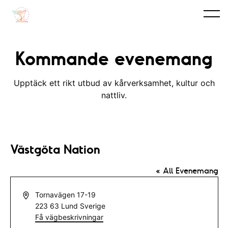
Kommande evenemang
Upptäck ett rikt utbud av kårverksamhet, kultur och
nattliv.
Västgöta Nation
« All Evenemang
A
Tornavägen 17-19
d
223 63
Lund
Sverige
r
Få vägbeskrivningar
e