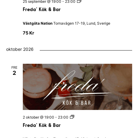
F
25 september @ 19:00
-
23:00
r
Freda’ Kök & Bar
e
d
a
Västgöta Nation
Tornavägen 17-19, Lund, Sverige
’
K
75 Kr
ö
k
&
oktober 2026
B
a
r
FRE
2
F
2 oktober @ 19:00
-
23:00
r
Freda’ Kök & Bar
e
d
a