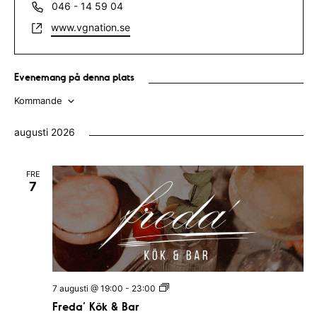
T
046 - 14 59 04
s
e
W
www.vgnation.se
s
l
e
e
b
f
s
Evenemang på denna plats
o
i
n
Kommande
t
n
V
e
u
augusti 2026
ä
m
m
l
FRE
e
7
j
r
d
a
t
u
F
7 augusti @ 19:00
-
23:00
m
r
Freda’ Kök & Bar
e