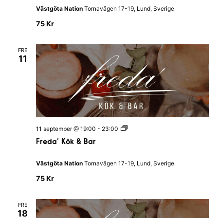
a
Västgöta Nation
Tornavägen 17-19, Lund, Sverige
’
K
75 Kr
ö
k
&
FRE
B
11
a
r
F
11 september @ 19:00
-
23:00
r
Freda’ Kök & Bar
e
d
a
Västgöta Nation
Tornavägen 17-19, Lund, Sverige
’
K
75 Kr
ö
k
&
FRE
B
18
a