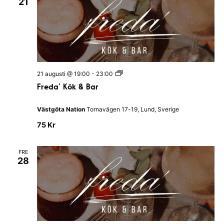
21
a
r
F
21 augusti @ 19:00
-
23:00
r
Freda’ Kök & Bar
e
d
a
Västgöta Nation
Tornavägen 17-19, Lund, Sverige
’
K
75 Kr
ö
k
&
FRE
B
28
a
r