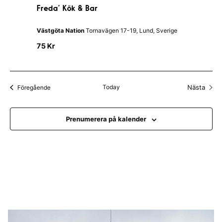
r
Freda’ Kök & Bar
e
d
a
Västgöta Nation
Tornavägen 17-19, Lund, Sverige
’
K
75 Kr
ö
k
&
B
a
Evenemang
Today
Nästa
Föregående
r
Evenem
Prenumerera på kalender