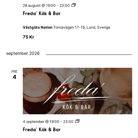
F
28 augusti @ 19:00
-
23:00
r
Freda’ Kök & Bar
e
d
a
Västgöta Nation
Tornavägen 17-19, Lund, Sverige
’
K
75 Kr
ö
k
&
september 2026
B
a
r
FRE
4
F
4 september @ 19:00
-
23:00
r
Freda’ Kök & Bar
e
d