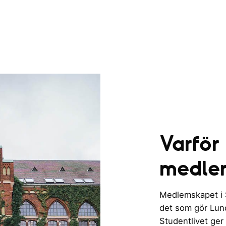
Varför
medle
Medlemskapet i St
det som gör Lund 
Studentlivet ger