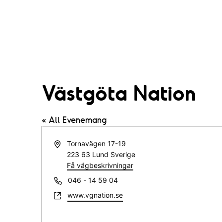
Västgöta Nation
« All Evenemang
A
Tornavägen 17-19
d
223 63
Lund
Sverige
r
Få vägbeskrivningar
e
T
046 - 14 59 04
s
e
W
www.vgnation.se
s
l
e
e
b