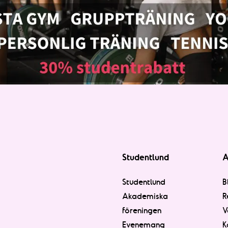
Studentlund
A
Studentlund
B
Akademiska
R
föreningen
V
Evenemang
K