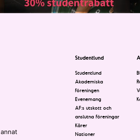
Studentlund
A
Studentlund
B
Akademiska
R
föreningen
V
Evenemang
K
AF:s utskott och
anslutna föreningar
Kårer
 annat
Nationer