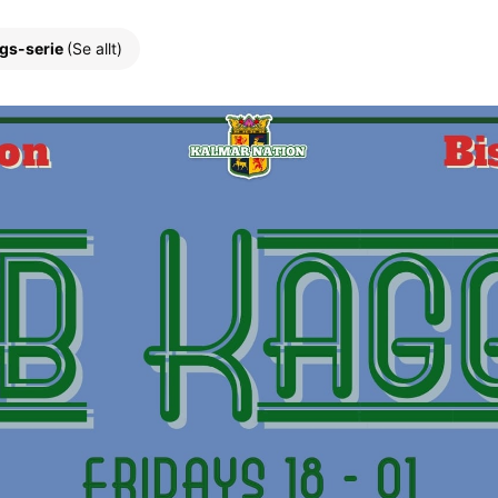
gs-serie
(Se allt)