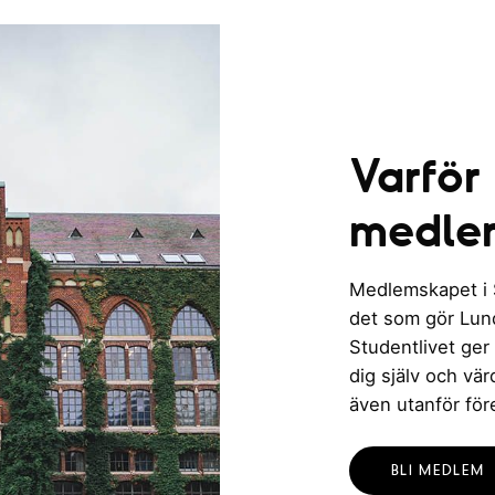
Varför
medle
Medlemskapet i St
det som gör Lund 
Studentlivet ger
dig själv och vä
även utanför för
BLI MEDLEM