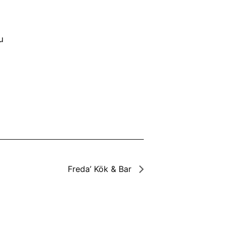
u
Freda’ Kök & Bar