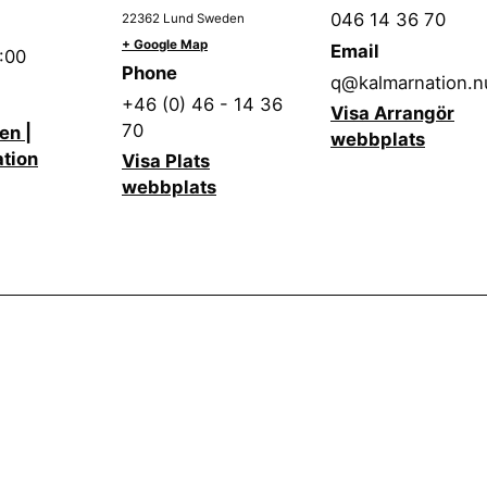
046 14 36 70
22362
Lund
Sweden
+ Google Map
Email
:00
Phone
q@kalmarnation.n
+46 (0) 46 - 14 36
Visa Arrangör
70
en |
webbplats
tion
Visa Plats
webbplats