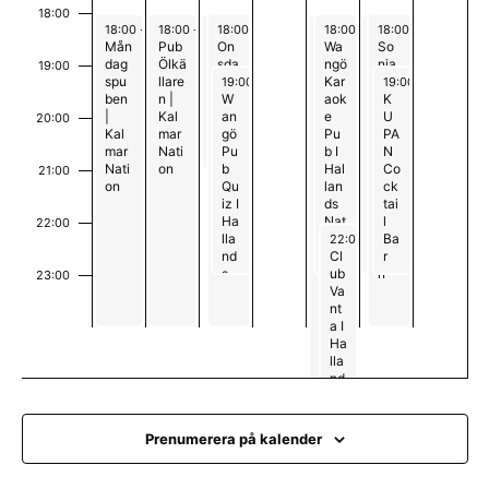
m
18:00
a
April 27, 2026
April 28, 2026
April 29, 2026
April 29, 2026
May 1, 2026
May 1, 2026
May 2, 2026
May 2, 2026
18:00
-
00:00
18:00
-
00:00
18:00
18:00
-
-
21:00
00:00
18:00
18:00
-
-
01:00
23:00
18:00
18:00
-
-
23:00
00:00
Mån
Pub
Boar
On
Pub
Wa
BÄN
So
dag
Ölkä
d
sda
Kag
ngö
KEN
nja
n
19:00
April 29, 2026
May 2, 2026
spu
llare
Gam
gsp
gen
Kar
SPO
s
19:00
-
23:00
19:00
-
23:00
ben
n |
e
ube
W
|
aok
RTB
Lör
K
g
|
Kal
Nigh
n |
an
Kal
e
AR
dag
U
20:00
Kal
mar
t |
Ble
gö
mar
Pu
spu
PA
mar
Nati
Kal
kin
Pu
Nati
b I
b |
N
Nati
on
mar
gsk
b
on
Hal
Ble
Co
21:00
on
Nati
a
Qu
lan
kin
ck
on
nati
iz I
ds
gsk
tai
one
Ha
Nat
a
l
22:00
May 1, 2026
n
lla
ion
nati
Ba
22:00
-
02:00
nd
Cl
one
r
s
ub
n
23:00
Na
Va
00
tio
nt
n
a I
Ha
lla
nd
s
Na
tio
Prenumerera på kalender
n