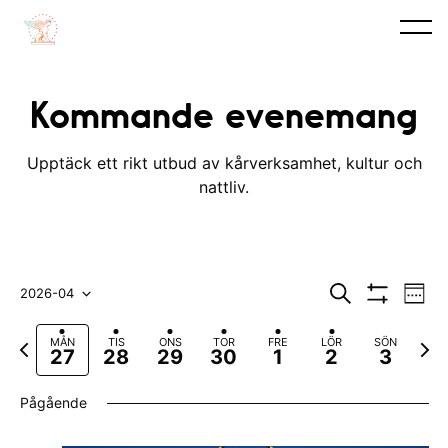
Kommande evenemang
Upptäck ett rikt utbud av kårverksamhet, kultur och
nattliv.
E
E
S
2026-04
V
ö
V
v
e
V
v
k
I
c
F
N
MÅN
TIS
ONS
TOR
FRE
LÖR
SÖN
S
e
k
ä
e
27
28
29
30
1
2
3
A
ö
a
ä
n
F
l
n
r
s
I
Pågående
e
L
e
t
j
e
T
m
g
a
E
d