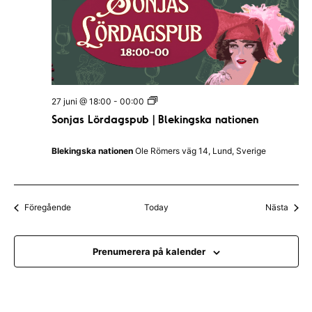
a
n
d
s
N
a
t
i
o
S
n
27 juni @ 18:00
-
00:00
o
Sonjas Lördagspub | Blekingska nationen
n
j
a
Blekingska nationen
Ole Römers väg 14, Lund, Sverige
s
L
ö
r
d
Evenemang
Even
Föregående
Today
Nästa
a
g
s
p
Prenumerera på kalender
u
b
|
B
l