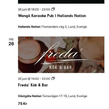
t
i
W
26 juni @ 18:00
-
23:00
o
a
Wangö Karaoke Pub I Hallands Nation
n
n
g
ö
Hallands Nation
Thomanders väg 3, Lund, Sverige
K
a
r
FRE
a
26
o
k
e
P
u
b
I
H
a
F
26 juni @ 19:00
-
23:00
l
r
l
Freda’ Kök & Bar
e
a
d
n
a
d
Västgöta Nation
Tornavägen 17-19, Lund, Sverige
’
s
K
N
75 Kr
ö
a