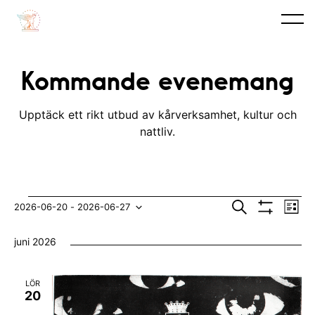
Kommande evenemang
Upptäck ett rikt utbud av kårverksamhet, kultur och
nattliv.
Evenemang
E
E
S
2026-06-20
 - 
2026-06-27
L
ö
V
v
i
V
v
k
I
s
juni 2026
S
e
t
ä
e
A
n
F
l
n
I
LÖR
e
L
j
20
e
T
m
E
d