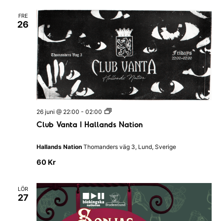
k
t
&
i
FRE
B
o
26
a
n
r
C
26 juni @ 22:00
-
02:00
l
Club Vanta I Hallands Nation
u
b
V
Hallands Nation
Thomanders väg 3, Lund, Sverige
a
n
60 Kr
t
a
I
LÖR
H
27
a
l
l