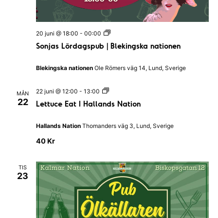
n
a
t
a
i
o
S
n
v
20 juni @ 18:00
-
00:00
o
Sonjas Lördagspub | Blekingska nationen
n
i
j
a
g
Blekingska nationen
Ole Römers väg 14, Lund, Sverige
s
L
e
ö
L
22 juni @ 12:00
-
13:00
MÅN
r
e
r
22
Lettuce Eat I Hallands Nation
d
t
a
t
i
g
u
Hallands Nation
Thomanders väg 3, Lund, Sverige
s
c
n
p
e
40 Kr
u
E
g
b
a
|
t
B
TIS
I
l
23
H
e
a
k
l
i
l
n
a
g
n