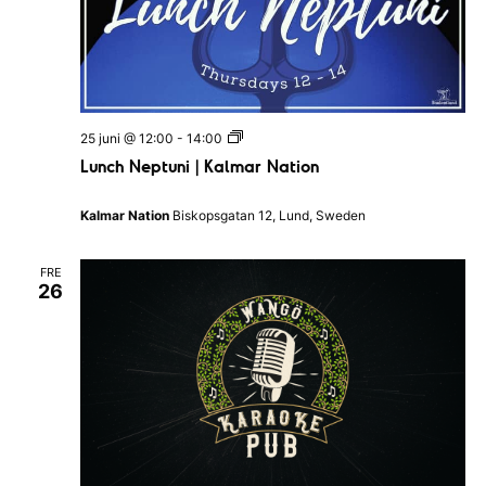
k
a
n
a
t
i
o
L
25 juni @ 12:00
-
14:00
n
u
e
Lunch Neptuni | Kalmar Nation
n
n
c
h
Kalmar Nation
Biskopsgatan 12, Lund, Sweden
N
e
p
FRE
t
26
u
n
i
|
K
a
l
m
a
r
N
a