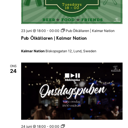
s
d
k
s
a
N
n
a
a
t
t
i
i
o
23 juni @ 18:00
-
00:00
Pub Ölkällaren | Kalmar Nation
o
n
Pub Ölkällaren | Kalmar Nation
n
e
n
Kalmar Nation
Biskopsgatan 12, Lund, Sweden
ONS
24
O
24 juni @ 18:00
-
00:00