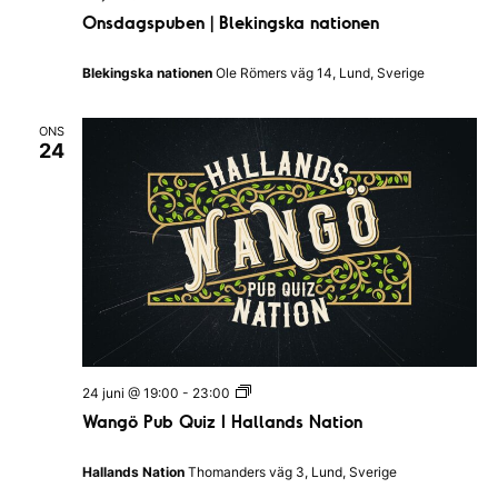
n
Onsdagspuben | Blekingska nationen
s
d
a
Blekingska nationen
Ole Römers väg 14, Lund, Sverige
g
s
p
ONS
u
24
b
e
n
|
B
l
e
k
i
n
g
s
k
a
W
24 juni @ 19:00
-
23:00
n
a
Wangö Pub Quiz I Hallands Nation
a
n
t
g
i
ö
Hallands Nation
Thomanders väg 3, Lund, Sverige
o
P
n