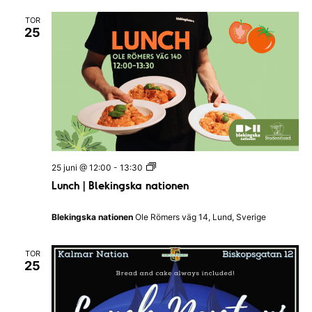
u
e
b
n
TOR
Q
25
u
i
z
I
H
a
l
l
a
n
d
s
L
25 juni @ 12:00
-
13:30
N
u
a
Lunch | Blekingska nationen
n
t
c
i
h
o
Blekingska nationen
Ole Römers väg 14, Lund, Sverige
|
n
B
l
TOR
e
25
k
i
n
g
s