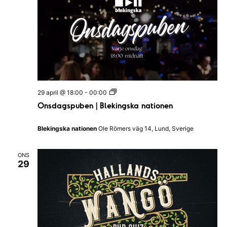
O
29 april @ 18:00
-
00:00
n
Onsdagspuben | Blekingska nationen
s
d
a
Blekingska nationen
Ole Römers väg 14, Lund, Sverige
g
s
p
ONS
u
29
b
e
n
|
B
l
e
k