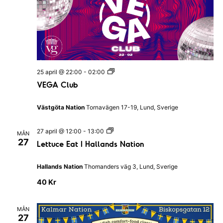
m
R
a
a
a
n
t
n
g
u
v
g
m
y
S
V
25 april @ 22:00
-
02:00
.
E
n
VEGA Club
G
ö
A
a
C
k
Västgöta Nation
Tornavägen 17-19, Lund, Sverige
l
v
u
-
b
i
L
27 april @ 12:00
-
13:00
MÅN
e
o
27
Lettuce Eat I Hallands Nation
g
t
t
c
e
u
Hallands Nation
Thomanders väg 3, Lund, Sverige
c
h
r
e
40 Kr
E
i
v
a
t
n
y
MÅN
I
27
g
H