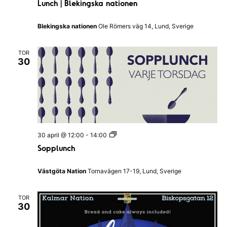
Lunch | Blekingska nationen
n
t
c
i
h
o
Blekingska nationen
Ole Römers väg 14, Lund, Sverige
|
n
B
l
TOR
e
30
k
i
n
g
s
k
a
n
a
S
30 april @ 12:00
-
14:00
t
o
i
Sopplunch
p
o
p
n
l
e
Västgöta Nation
Tornavägen 17-19, Lund, Sverige
u
n
n
c
TOR
h
30