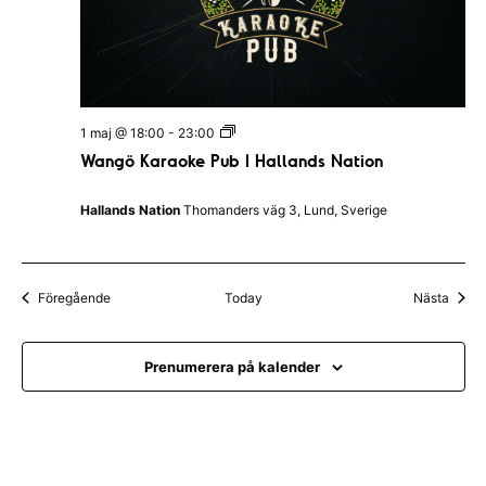
N
a
t
i
o
n
W
1 maj @ 18:00
-
23:00
a
Wangö Karaoke Pub I Hallands Nation
n
g
ö
Hallands Nation
Thomanders väg 3, Lund, Sverige
K
a
r
a
o
Evenemang
Even
Föregående
Today
Nästa
k
e
P
u
Prenumerera på kalender
b
I
H
a
l
l
a