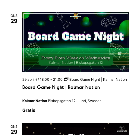
c
h
K
r
ONS
29
u
n
c
h
29 april @ 18:00
-
21:00
Board Game Night | Kalmar Nation
Board Game Night | Kalmar Nation
Kalmar Nation
Biskopsgatan 12, Lund, Sweden
Gratis
ONS
29