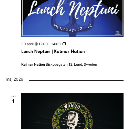
L
30 april @ 12:00
-
14:00
u
Lunch Neptuni | Kalmar Nation
n
c
h
Kalmar Nation
Biskopsgatan 12, Lund, Sweden
N
e
p
maj 2026
t
u
n
i
FRE
|
1
K
a
l
m
a
r