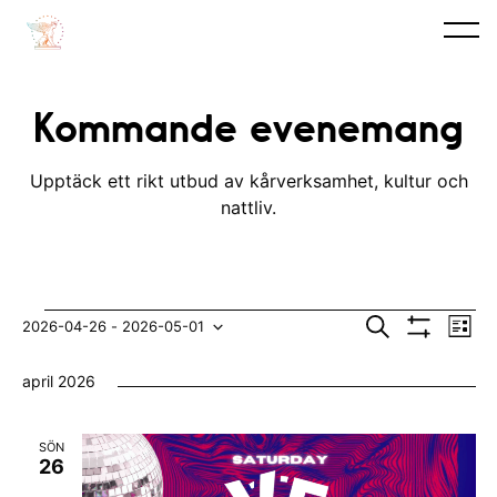
Kommande evenemang
Upptäck ett rikt utbud av kårverksamhet, kultur och
nattliv.
Evenemang
E
E
S
2026-04-26
 - 
2026-05-01
L
ö
V
v
i
V
v
k
I
s
april 2026
S
e
t
ä
e
A
n
F
l
n
I
SÖN
e
L
j
26
e
T
m
E
d