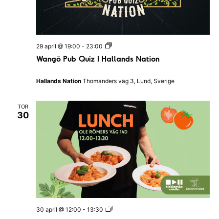
i
n
g
s
k
a
W
29 april @ 19:00
-
23:00
n
a
Wangö Pub Quiz I Hallands Nation
a
n
t
g
i
ö
Hallands Nation
Thomanders väg 3, Lund, Sverige
o
P
n
u
e
b
n
TOR
Q
30
u
i
z
I
H
a
l
l
a
n
d
s
L
30 april @ 12:00
-
13:30
N
u
a