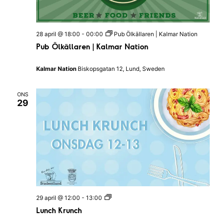
a
r
N
a
28 april @ 18:00
-
00:00
Pub Ölkällaren | Kalmar Nation
t
i
Pub Ölkällaren | Kalmar Nation
o
n
Kalmar Nation
Biskopsgatan 12, Lund, Sweden
ONS
29
L
29 april @ 12:00
-
13:00
u
Lunch Krunch
n