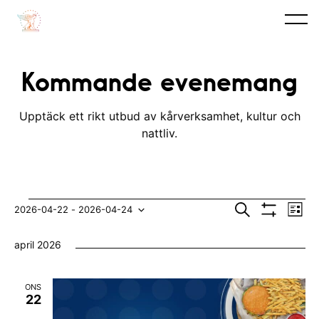
Kommande evenemang
Upptäck ett rikt utbud av kårverksamhet, kultur och
nattliv.
Evenemang
E
E
S
2026-04-22
 - 
2026-04-24
L
ö
V
v
i
V
v
k
I
s
april 2026
S
e
t
ä
e
A
n
F
l
n
I
ONS
e
L
j
22
e
T
m
E
d