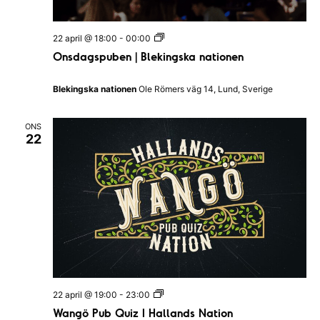
n
a
O
22 april @ 18:00
-
00:00
n
v
Onsdagspuben | Blekingska nationen
s
d
i
a
Blekingska nationen
Ole Römers väg 14, Lund, Sverige
g
g
s
p
e
ONS
u
22
b
r
e
n
i
|
B
n
l
e
g
k
i
n
g
s
k
a
W
22 april @ 19:00
-
23:00
n
a
Wangö Pub Quiz I Hallands Nation
a
n