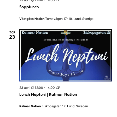
23 april @ 12:00
-
14:00
t
o
i
Sopplunch
p
o
p
n
l
e
Västgöta Nation
Tornavägen 17-19, Lund, Sverige
u
n
n
c
TOR
h
23
L
23 april @ 12:00
-
14:00
u
Lunch Neptuni | Kalmar Nation
n
c
h
Kalmar Nation
Biskopsgatan 12, Lund, Sweden
N
e
p