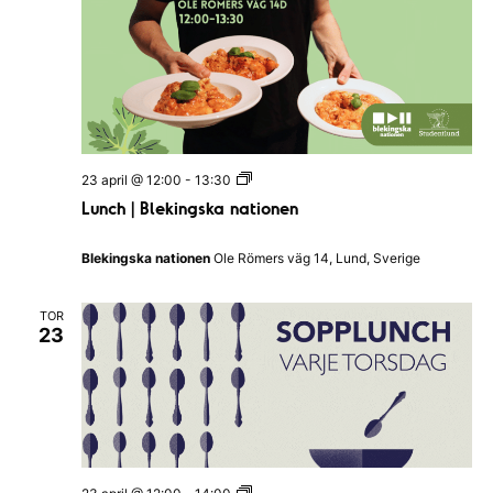
B
a
r
L
23 april @ 12:00
-
13:30
u
Lunch | Blekingska nationen
n
c
h
Blekingska nationen
Ole Römers väg 14, Lund, Sverige
|
B
l
TOR
e
23
k
i
n
g
s
k
a
n
a
S