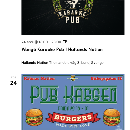
W
24 april @ 18:00
-
23:00
a
Wangö Karaoke Pub I Hallands Nation
n
g
ö
Hallands Nation
Thomanders väg 3, Lund, Sverige
K
a
r
FRE
a
24
o
k
e
P
u
b
I
H
a
l
l