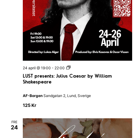
L
24 april @ 19:00
-
22:00
U
LUST presents: Julius Caesar by William
S
Shakespeare
T
p
r
AF-Borgen
Sandgatan 2, Lund, Sverige
e
s
125 Kr
e
n
t
s
FRE
24
:
J
u