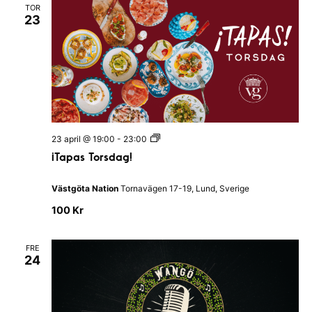
TOR
t
23
u
n
i
|
K
a
l
m
a
r
N
¡
23 april @ 19:00
-
23:00
a
T
t
¡Tapas Torsdag!
a
i
p
o
a
n
Västgöta Nation
Tornavägen 17-19, Lund, Sverige
s
T
100 Kr
o
r
s
FRE
d
24
a
g
!