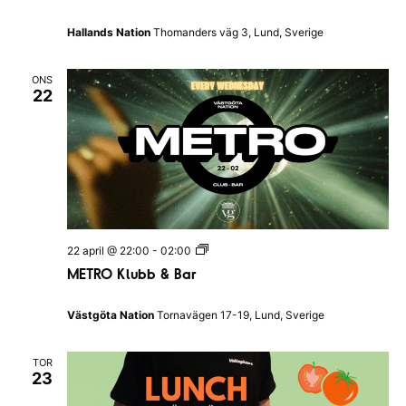
t
g
i
ö
Hallands Nation
Thomanders väg 3, Lund, Sverige
o
P
n
u
e
b
n
ONS
Q
22
u
i
z
I
H
a
l
l
a
n
d
M
22 april @ 22:00
-
02:00
s
E
N
METRO Klubb & Bar
T
a
R
t
O
i
Västgöta Nation
Tornavägen 17-19, Lund, Sverige
K
o
l
n
u
TOR
b
23
b
&