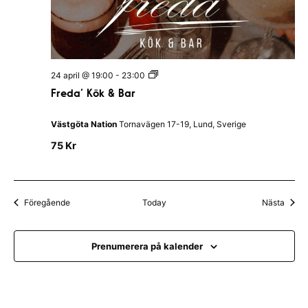
l
i
u
s
C
a
e
F
24 april @ 19:00
-
23:00
s
r
Freda’ Kök & Bar
a
e
r
d
b
a
Västgöta Nation
Tornavägen 17-19, Lund, Sverige
y
’
W
K
75 Kr
i
ö
l
k
l
&
i
B
a
a
Evenemang
Even
Föregående
Today
Nästa
m
r
S
h
a
Prenumerera på kalender
k
e
s
p
e
a