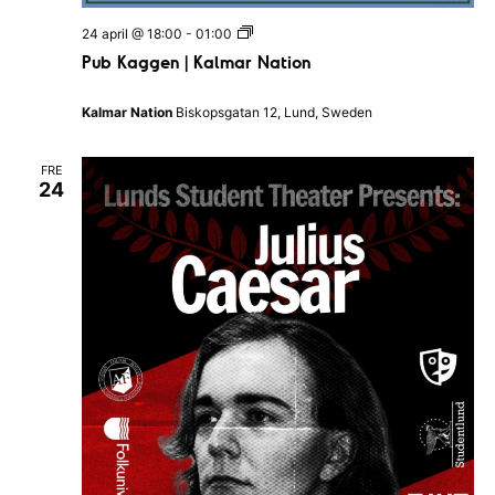
a
P
24 april @ 18:00
-
01:00
n
u
d
Pub Kaggen | Kalmar Nation
b
s
K
N
a
a
Kalmar Nation
Biskopsgatan 12, Lund, Sweden
g
t
g
i
e
o
FRE
n
n
24
|
K
a
l
m
a
r
N
a
t
i
o
n