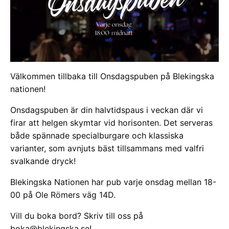
Välkommen tillbaka till Onsdagspuben på Blekingska
nationen!
Onsdagspuben är din halvtidspaus i veckan där vi
firar att helgen skymtar vid horisonten. Det serveras
både spännade specialburgare och klassiska
varianter, som avnjuts bäst tillsammans med valfri
svalkande dryck!
Blekingska Nationen har pub varje onsdag mellan 18-
00 på Ole Römers väg 14D.
Vill du boka bord? Skriv till oss på
boka@blekingska.se
!