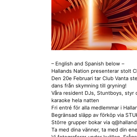
– English and Spanish below –
Hallands Nation presenterar stolt C
Den 20e Februari tar Club Vanta st
dans från skymning till gryning!
Våra resident DJs, Stuntboys, styr
karaoke hela natten
Fri entré för alla medlemmar i Halla
Begränsad släpp av förköp via STUK
Större grupper bokar via q@halland
Ta med dina vänner, ta med din ene
Vi fotograferar under kvällen. Fråg