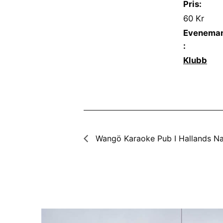
Pris:
60 Kr
Eveneman
:
Klubb
Wangö Karaoke Pub I Hallands Na