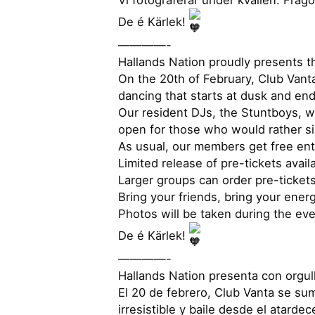
De é Kärlek!
————-
Hallands Nation proudly presents t
On the 20th of February, Club Vanta
dancing that starts at dusk and en
Our resident DJs, the Stuntboys, wi
open for those who would rather sin
As usual, our members get free ent
Limited release of pre-tickets avai
Larger groups can order pre-ticket
Bring your friends, bring your ener
Photos will be taken during the ev
De é Kärlek!
————-
Hallands Nation presenta con orgul
El 20 de febrero, Club Vanta se su
irresistible y baile desde el atarde