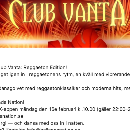
lub Vanta: Reggaeton Edition!
eget igen in i reggaetonens rytm, en kväll med vibrerand
 dansgolvet med reggaetonklassiker och moderna hits, m
nds Nation!
-appen måndag den 16e februari kl.10.00 (gäller 22:00–
snation.se
rgi — och dansa med oss in i natten.
or? Kontakta info@hallandsnation.se