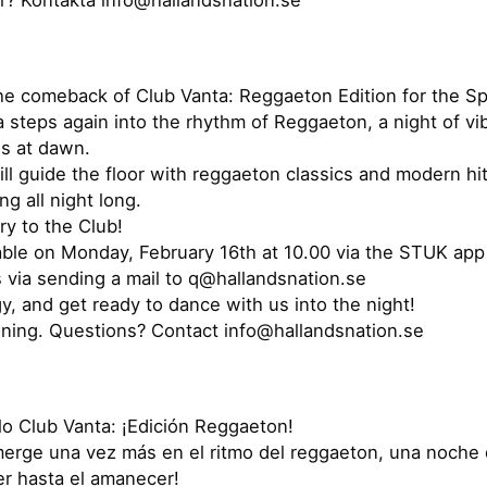
he comeback of Club Vanta: Reggaeton Edition for the S
 steps again into the rhythm of Reggaeton, a night of vibr
ds at dawn.
ll guide the floor with reggaeton classics and modern hi
g all night long.
ry to the Club!
lable on Monday, February 16th at 10.00 via the STUK app
s via sending a mail to q@hallandsnation.se
gy, and get ready to dance with us into the night!
ening. Questions? Contact info@hallandsnation.se
lo Club Vanta: ¡Edición Reggaeton!
merge una vez más en el ritmo del reggaeton, una noche 
cer hasta el amanecer!