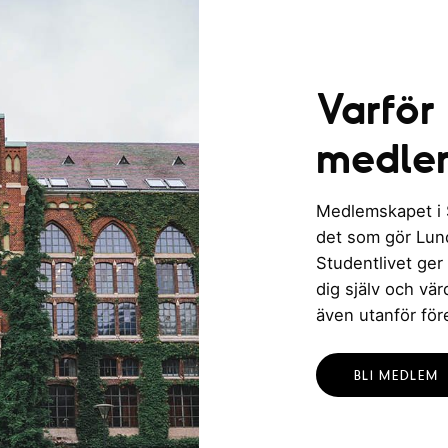
Varför
medle
Medlemskapet i St
det som gör Lund 
Studentlivet ger
dig själv och vä
även utanför för
BLI MEDLEM