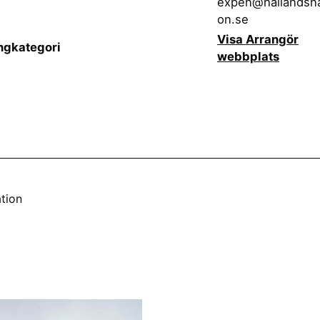
expen@hallandsna
on.se
Visa Arrangör
gkategori
webbplats
tion