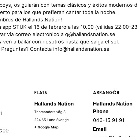
boys, os guiarán con temas clásicos y éxitos modernos 
to para los que prefieran cantar toda la noche.
embros de Hallands Nation!
a app STUK el 16 de febrero a las 10.00 (válidas 22:00–2
r vía correo electrónico a q@hallandsnation.se
y ven a bailar con nosotros hasta que salga el sol.
. Preguntas? Contacta info@hallandsnation.se
PLATS
ARRANGÖR
Hallands Nation
Hallands Nation
Phone
i
Thomanders väg 3
046-15 91 91
224 65
Lund
Sverige
+ Google Map
Email
2:00