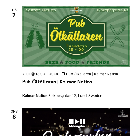
a
|
t
B
TIS
I
l
7
H
e
a
k
l
i
l
n
a
g
n
s
d
k
s
a
N
n
a
a
t
t
i
i
o
7 juli @ 18:00
-
00:00
Pub Ölkällaren | Kalmar Nation
o
n
Pub Ölkällaren | Kalmar Nation
n
e
n
Kalmar Nation
Biskopsgatan 12, Lund, Sweden
ONS
8