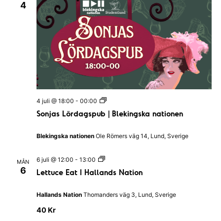
4
a
l
l
a
n
d
s
N
a
t
i
o
S
n
4 juli @ 18:00
-
00:00
o
Sonjas Lördagspub | Blekingska nationen
n
j
a
Blekingska nationen
Ole Römers väg 14, Lund, Sverige
s
L
ö
L
6 juli @ 12:00
-
13:00
MÅN
r
e
6
Lettuce Eat I Hallands Nation
d
t
a
t
g
u
Hallands Nation
Thomanders väg 3, Lund, Sverige
s
c
p
e
40 Kr
u
E
b