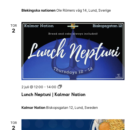
c
i
h
o
Blekingska nationen
Ole Römers väg 14, Lund, Sverige
|
n
B
l
TOR
e
2
k
i
n
g
s
k
a
n
a
t
i
o
L
2 juli @ 12:00
-
14:00
n
u
e
Lunch Neptuni | Kalmar Nation
n
n
c
h
Kalmar Nation
Biskopsgatan 12, Lund, Sweden
N
e
p
TOR
t
2
u