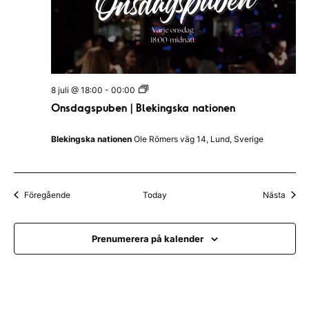
O
8 juli @ 18:00
-
00:00
n
Onsdagspuben | Blekingska nationen
s
d
a
Blekingska nationen
Ole Römers väg 14, Lund, Sverige
g
s
p
u
b
Evenemang
Even
Föregående
Today
Nästa
e
n
|
B
Prenumerera på kalender
l
e
k
i
n
g