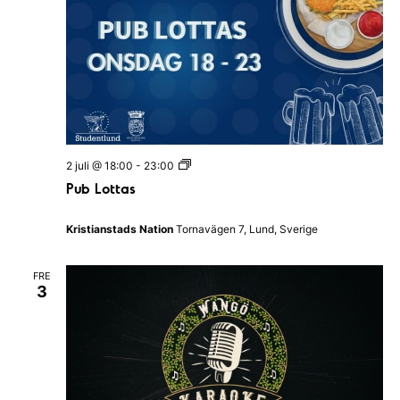
n
i
|
K
a
l
m
a
r
N
a
P
2 juli @ 18:00
-
23:00
t
u
i
Pub Lottas
b
o
L
n
o
Kristianstads Nation
Tornavägen 7, Lund, Sverige
t
t
a
FRE
s
3