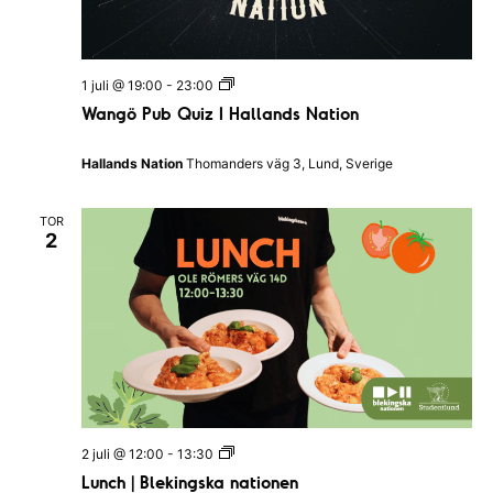
n
n
g
a
s
k
v
a
W
1 juli @ 19:00
-
23:00
n
a
Wangö Pub Quiz I Hallands Nation
a
i
n
t
g
i
g
ö
Hallands Nation
Thomanders väg 3, Lund, Sverige
o
P
n
e
u
e
b
n
TOR
Q
r
2
u
i
i
z
I
n
H
a
g
l
l
a
n
d
s
L
2 juli @ 12:00
-
13:30
N
u
a
Lunch | Blekingska nationen
n
t