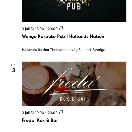
W
3 juli @ 18:00
-
23:00
a
Wangö Karaoke Pub I Hallands Nation
n
g
ö
Hallands Nation
Thomanders väg 3, Lund, Sverige
K
a
r
FRE
a
3
o
k
e
P
u
b
I
H
a
F
3 juli @ 19:00
-
23:00
l
r
l
Freda’ Kök & Bar
e
a
d
n
a