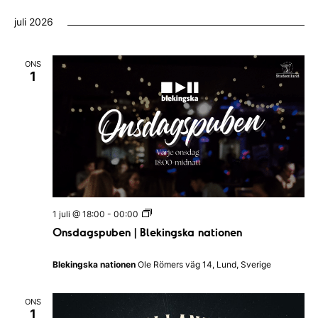
juli 2026
ONS
1
O
1 juli @ 18:00
-
00:00
n
Onsdagspuben | Blekingska nationen
s
d
a
Blekingska nationen
Ole Römers väg 14, Lund, Sverige
g
s
p
ONS
u
1
b