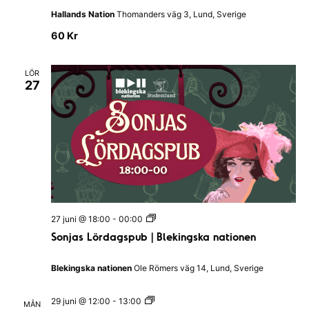
V
Hallands Nation
Thomanders väg 3, Lund, Sverige
a
n
60 Kr
t
a
I
LÖR
H
27
a
l
l
a
n
d
s
N
a
t
i
o
S
n
27 juni @ 18:00
-
00:00
o
Sonjas Lördagspub | Blekingska nationen
n
j
a
Blekingska nationen
Ole Römers väg 14, Lund, Sverige
s
L
ö
L
29 juni @ 12:00
-
13:00
MÅN
r