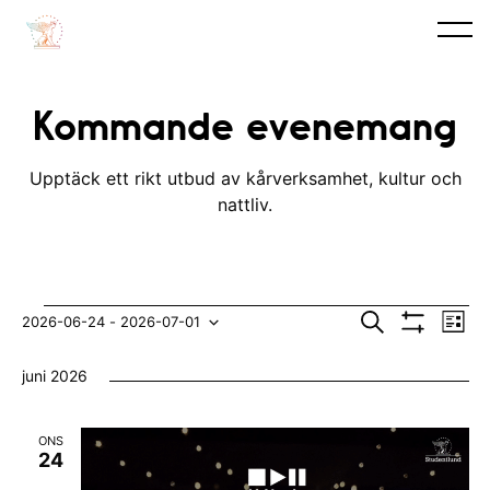
Kommande evenemang
Upptäck ett rikt utbud av kårverksamhet, kultur och
nattliv.
Evenemang
E
E
S
2026-06-24
 - 
2026-07-01
L
ö
V
v
i
V
v
k
I
s
juni 2026
S
e
t
ä
e
A
n
F
l
n
I
ONS
e
L
j
24
e
T
m
E
d