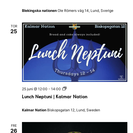
c
i
h
o
Blekingska nationen
Ole Römers väg 14, Lund, Sverige
|
n
B
l
TOR
e
25
k
i
n
g
s
k
a
n
a
t
i
o
L
25 juni @ 12:00
-
14:00
n
u
e
Lunch Neptuni | Kalmar Nation
n
n
c
h
Kalmar Nation
Biskopsgatan 12, Lund, Sweden
N
e
p
FRE
t
26
u