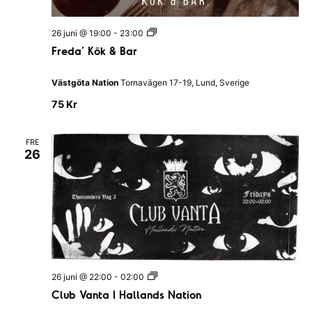
I
H
a
F
26 juni @ 19:00
-
23:00
l
r
l
Freda’ Kök & Bar
e
a
d
n
a
d
Västgöta Nation
Tornavägen 17-19, Lund, Sverige
’
s
K
N
75 Kr
ö
a
k
t
&
i
FRE
B
o
26
a
n
r
C
26 juni @ 22:00
-
02:00
l
Club Vanta I Hallands Nation
u
b