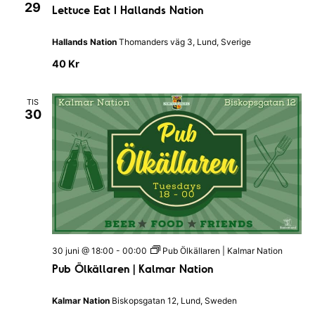
e
29
Lettuce Eat I Hallands Nation
d
t
a
t
g
u
Hallands Nation
Thomanders väg 3, Lund, Sverige
s
c
p
e
40 Kr
u
E
b
a
|
t
B
TIS
I
l
30
H
e
a
k
l
i
l
n
a
g
n
s
d
k
s
a
N
n
a
a
t
t
i
i
o
30 juni @ 18:00
-
00:00
Pub Ölkällaren | Kalmar Nation
o
n
Pub Ölkällaren | Kalmar Nation
n
e
n
Kalmar Nation
Biskopsgatan 12, Lund, Sweden