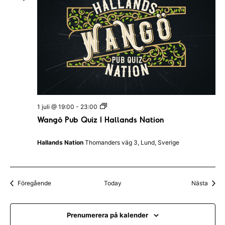
e
n
|
B
l
e
k
i
n
g
s
k
a
W
1 juli @ 19:00
-
23:00
n
a
Wangö Pub Quiz I Hallands Nation
a
n
t
g
i
ö
Hallands Nation
Thomanders väg 3, Lund, Sverige
o
P
n
u
e
b
n
Q
u
Evenemang
Even
Föregående
Today
Nästa
i
z
I
H
Prenumerera på kalender
a