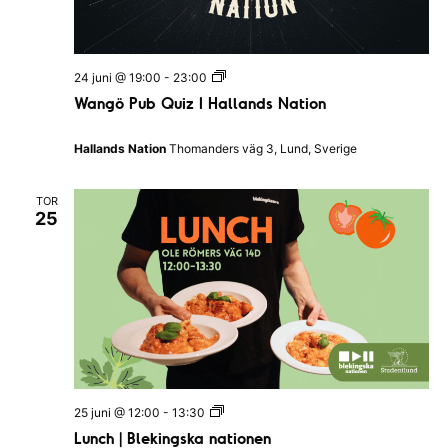
n
n
g
a
s
k
v
a
W
24 juni @ 19:00
-
23:00
n
a
Wangö Pub Quiz I Hallands Nation
a
i
n
t
g
i
g
ö
Hallands Nation
Thomanders väg 3, Lund, Sverige
o
P
n
e
u
e
b
n
TOR
Q
r
25
u
i
i
z
I
n
H
a
g
l
l
a
n
d
s
L
25 juni @ 12:00
-
13:30
N
u
a
Lunch | Blekingska nationen
n
t