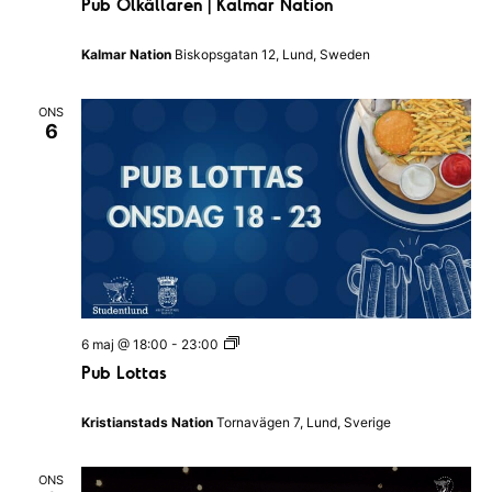
Pub Ölkällaren | Kalmar Nation
o
n
Kalmar Nation
Biskopsgatan 12, Lund, Sweden
ONS
6
P
6 maj @ 18:00
-
23:00
u
Pub Lottas
b
L
o
Kristianstads Nation
Tornavägen 7, Lund, Sverige
t
t
a
ONS
s