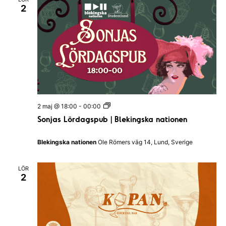
2
P
O
R
T
B
A
R
S
2 maj @ 18:00
-
00:00
o
Sonjas Lördagspub | Blekingska nationen
n
j
a
Blekingska nationen
Ole Römers väg 14, Lund, Sverige
s
L
ö
LÖR
r
2
d
a
g
s
p
u