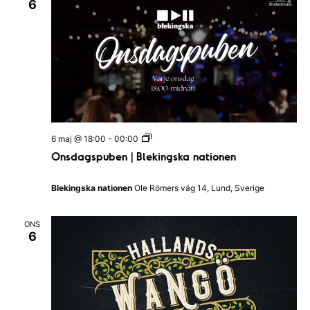
6
O
6 maj @ 18:00
-
00:00
n
Onsdagspuben | Blekingska nationen
s
d
a
Blekingska nationen
Ole Römers väg 14, Lund, Sverige
g
s
p
ONS
u
6
b
e
n
|
B
l
e