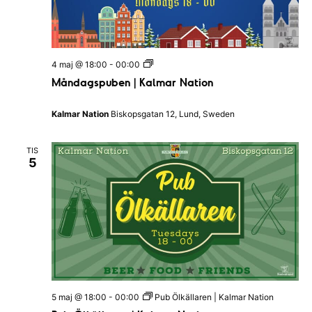
s
N
a
t
i
M
o
4 maj @ 18:00
-
00:00
å
n
Måndagspuben | Kalmar Nation
n
d
a
Kalmar Nation
Biskopsgatan 12, Lund, Sweden
g
s
p
TIS
u
5
b
e
n
–
K
a
l
m
a
r
N
a
5 maj @ 18:00
-
00:00
Pub Ölkällaren | Kalmar Nation
t
i