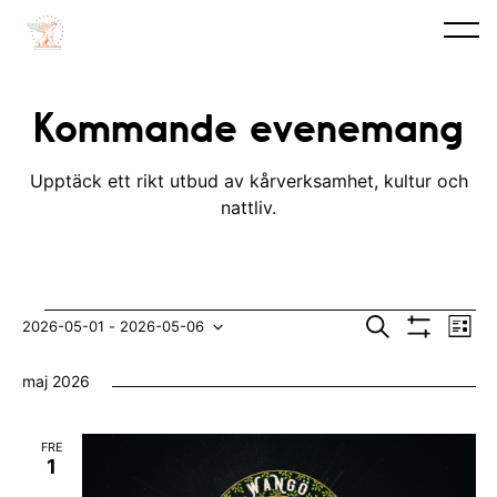
Kommande evenemang
Upptäck ett rikt utbud av kårverksamhet, kultur och
nattliv.
Evenemang
E
E
S
2026-05-01
 - 
2026-05-06
L
ö
V
v
i
V
v
k
I
s
maj 2026
S
e
t
ä
e
A
n
F
l
n
I
FRE
e
L
j
1
e
T
m
E
d