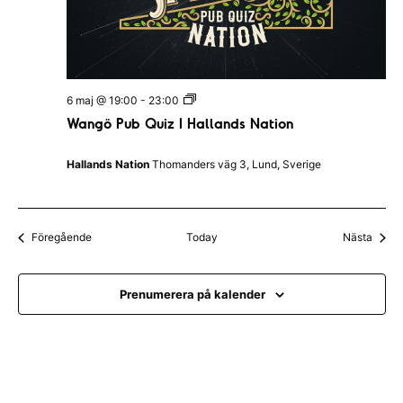
k
i
n
g
s
k
a
W
6 maj @ 19:00
-
23:00
n
a
Wangö Pub Quiz I Hallands Nation
a
n
t
g
i
ö
Hallands Nation
Thomanders väg 3, Lund, Sverige
o
P
n
u
e
b
n
Q
u
Evenemang
Even
Föregående
Today
Nästa
i
z
I
H
Prenumerera på kalender
a
l
l
a
n
d
s
N