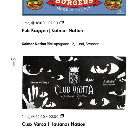
n
a
l
a
l
a
v
P
1 maj @ 18:00
-
01:00
n
u
d
Pub Kaggen | Kalmar Nation
i
b
s
K
N
g
a
a
Kalmar Nation
Biskopsgatan 12, Lund, Sweden
g
t
e
g
i
e
o
FRE
n
r
n
1
|
K
i
a
l
n
m
a
g
r
N
a
t
i
C
1 maj @ 22:00
-
02:00
o
l
n
Club Vanta I Hallands Nation
u
b