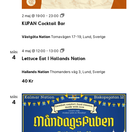
b
|
B
l
M
2 maj @ 19:00
-
23:00
e
E
KUPAN Cocktail Bar
k
T
i
R
n
O
Västgöta Nation
Tornavägen 17-19, Lund, Sverige
g
K
s
l
k
u
L
4 maj @ 12:00
-
13:00
MÅN
a
b
e
4
n
Lettuce Eat I Hallands Nation
b
t
a
&
t
t
B
u
i
Hallands Nation
Thomanders väg 3, Lund, Sverige
a
c
o
r
e
40 Kr
n
E
e
a
n
t
MÅN
I
4
H
a
l
l
a
n
d