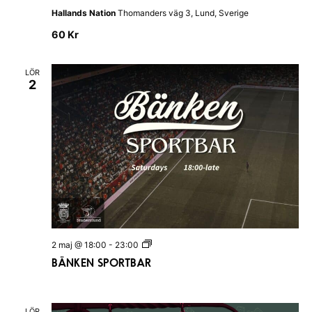
V
Hallands Nation
Thomanders väg 3, Lund, Sverige
a
n
60 Kr
t
a
I
LÖR
H
2
a
l
l
a
n
d
s
N
a
t
i
o
n
B
2 maj @ 18:00
-
23:00
Ä
BÄNKEN SPORTBAR
N
K
E
N
S
LÖR