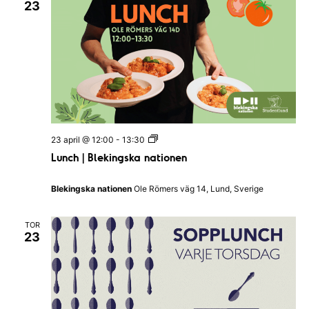
23
b
&
B
a
r
L
23 april @ 12:00
-
13:30
u
Lunch | Blekingska nationen
n
c
h
Blekingska nationen
Ole Römers väg 14, Lund, Sverige
|
B
l
TOR
e
23
k
i
n
g
s
k
a