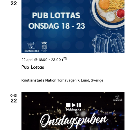
n
22
a
v
i
g
e
P
r
22 april @ 18:00
-
23:00
u
Pub Lottas
b
i
L
o
n
Kristianstads Nation
Tornavägen 7, Lund, Sverige
t
t
g
a
ONS
s
22