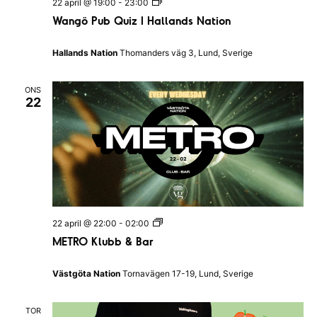
W
22 april @ 19:00
-
23:00
n
a
Wangö Pub Quiz I Hallands Nation
a
n
t
g
i
ö
Hallands Nation
Thomanders väg 3, Lund, Sverige
o
P
n
u
e
b
n
ONS
Q
22
u
i
z
I
H
a
l
l
a
n
d
M
22 april @ 22:00
-
02:00
s
E
N
METRO Klubb & Bar
T
a
R
t
O
i
Västgöta Nation
Tornavägen 17-19, Lund, Sverige
K
o
l
n
u
TOR
b