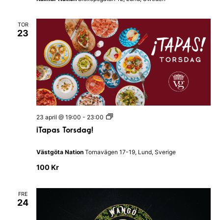
N
e
p
TOR
t
23
u
n
i
|
K
a
l
m
a
r
N
¡
23 april @ 19:00
-
23:00
a
T
t
¡Tapas Torsdag!
a
i
p
o
a
n
Västgöta Nation
Tornavägen 17-19, Lund, Sverige
s
T
100 Kr
o
r
s
FRE
d
24
a
g
!