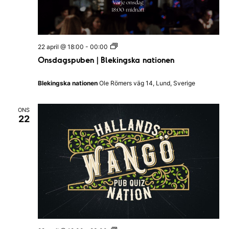
O
22 april @ 18:00
-
00:00
n
Onsdagspuben | Blekingska nationen
s
d
a
Blekingska nationen
Ole Römers väg 14, Lund, Sverige
g
s
p
ONS
u
22
b
e
n
|
B
l
e
k
i
n
g
s
k
a