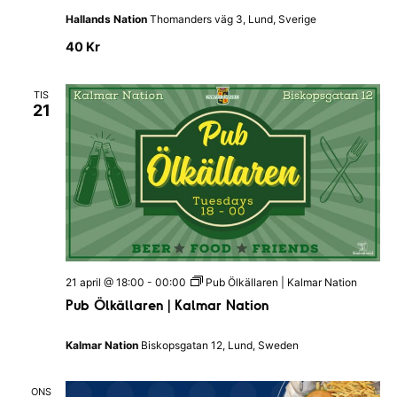
m
R
u
a
Hallands Nation
Thomanders väg 3, Lund, Sverige
c
a
a
e
n
40 Kr
E
t
n
g
a
t
u
v
TIS
g
I
21
H
m
y
a
S
l
.
n
l
ö
a
a
n
k
d
v
s
-
N
i
a
o
t
g
i
c
e
o
21 april @ 18:00
-
00:00
Pub Ölkällaren | Kalmar Nation
n
Pub Ölkällaren | Kalmar Nation
h
r
i
v
Kalmar Nation
Biskopsgatan 12, Lund, Sweden
n
y
g
ONS