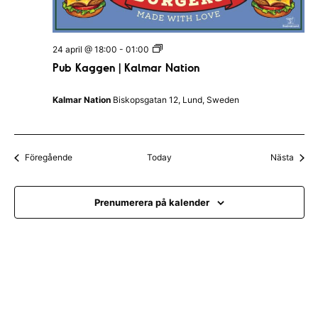
a
l
l
a
P
24 april @ 18:00
-
01:00
n
u
d
Pub Kaggen | Kalmar Nation
b
s
K
N
a
a
Kalmar Nation
Biskopsgatan 12, Lund, Sweden
g
t
g
i
e
o
n
n
|
Evenemang
Even
Föregående
Today
Nästa
K
a
l
m
Prenumerera på kalender
a
r
N
a
t
i
o
n