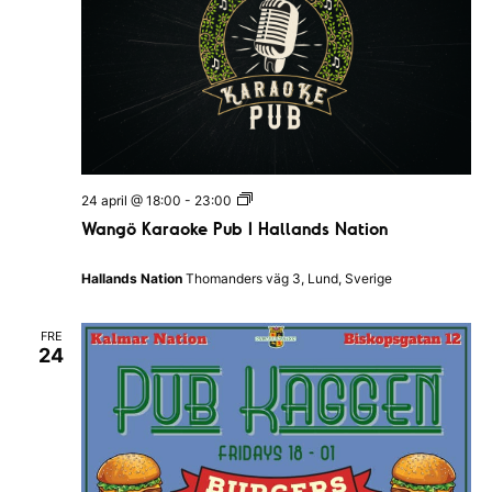
W
24 april @ 18:00
-
23:00
a
Wangö Karaoke Pub I Hallands Nation
n
g
ö
Hallands Nation
Thomanders väg 3, Lund, Sverige
K
a
r
FRE
a
24
o
k
e
P
u
b
I
H