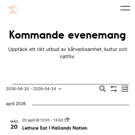
Kommande evenemang
Upptäck ett rikt utbud av kårverksamhet, kultur och
nattliv.
Evenemang
E
E
S
2026-04-20
 - 
2026-04-24
L
ö
V
v
i
V
v
k
I
s
april 2026
S
e
t
ä
e
A
n
F
l
n
I
L
20 april @ 12:00
-
13:00
MÅN
e
L
e
j
20
e
Lettuce Eat I Hallands Nation
T
t
m
E
t
d