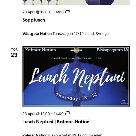
n
a
S
23 april @ 12:00
-
14:00
t
o
i
Sopplunch
p
o
p
n
l
e
Västgöta Nation
Tornavägen 17-19, Lund, Sverige
u
n
n
c
TOR
h
23
L
23 april @ 12:00
-
14:00
u
Lunch Neptuni | Kalmar Nation
n
c
h
Kalmar Nation
Biskopsgatan 12, Lund, Sweden