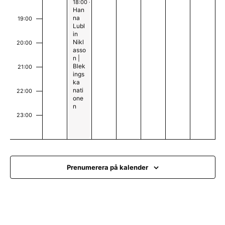
n
April 14, 2026
n
18:00
-
00:00
y
Han
g
g
na
19:00
n
Lubl
in
a
Nikl
20:00
asso
v
n |
Blek
21:00
i
ings
ka
nati
g
22:00
one
n
e
23:00
r
00
i
n
Prenumerera på kalender
g