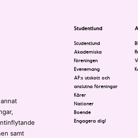
Studentlund
A
Studentlund
B
Akademiska
R
föreningen
V
Evenemang
K
AF:s utskott och
anslutna föreningar
Kårer
 annat
Nationer
ngar,
Boende
Engagera dig!
ntinflytande
nen samt