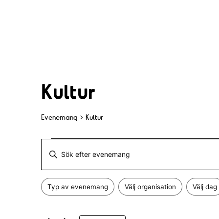
Kultur
Evenemang
Kultur
Evenemang
E
A
v
n
Typ av evenemang
Välj organisation
Välj dag
g
F
e
Ä
i
n
e
l
d