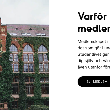
Varför
medle
Medlemskapet i St
det som gör Lund 
Studentlivet ger
dig själv och vä
även utanför för
BLI MEDLEM