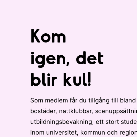
t
r
e
Kom
r
a
d
igen, det
e
r
e
blir kul!
s
u
l
Som medlem får du tillgång till bland
t
a
bostäder, nattklubbar, scenuppsättni
t
utbildningsbevakning, ett stort stude
.
inom universitet, kommun och regio