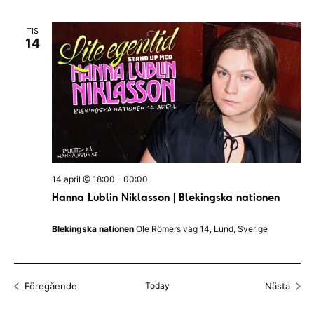
e
A
n
F
l
n
I
TIS
e
L
j
14
e
T
m
E
d
m
R
a
a
a
n
t
n
g
u
v
g
m
y
S
.
14 april @ 18:00
-
00:00
n
ö
Hanna Lublin Niklasson | Blekingska nationen
a
k
v
Blekingska nationen
Ole Römers väg 14, Lund, Sverige
-
i
o
g
c
e
Föregående
Today
Nästa
Evenemang
Evenem
h
r