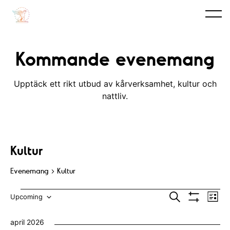
Kommande evenemang
Upptäck ett rikt utbud av kårverksamhet, kultur och
nattliv.
Kultur
Evenemang
Kultur
Evenemang
E
E
S
Upcoming
L
ö
V
v
i
V
v
k
I
s
april 2026
S
e
t
ä