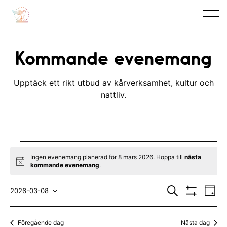
Kommande evenemang
Upptäck ett rikt utbud av kårverksamhet, kultur och
nattliv.
Evenemang
Ingen evenemang planerad för 8 mars 2026. Hoppa till
nästa
N
kommande evenemang
.
for
o
t
E
E
8
i
S
2026-03-08
D
c
ö
V
v
a
V
v
e
k
I
mars
y
S
e
ä
e
Föregående dag
Nästa dag
A