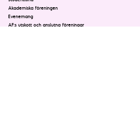
Akademiska föreningen
Evenemang
AF:s utskott och anslutna föreningar
Kårer
Nationer
Boende
Engagera dig!
Allt du behöver
Bli medlem
Redan medlem?
Vanliga frågor
Kontakt
Hjälp