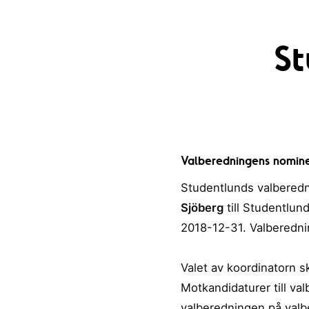
St
Valberedningens nominer
Studentlunds valberedn
Sjöberg
till Studentlund
2018-12-31. Valberednin
Valet av koordinatorn 
Motkandidaturer till va
valberedningen på
valb