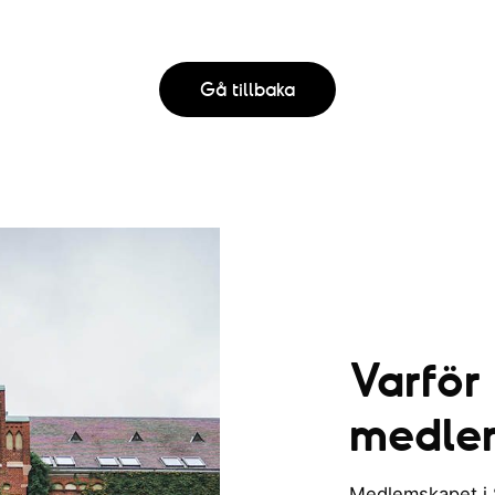
Gå tillbaka
Varför
medle
Medlemskapet i St