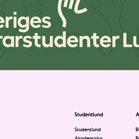
Studentlund
A
Studentlund
B
Akademiska
R