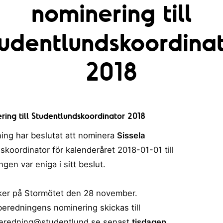
nominering till
udentlundskoordina
2018
ing till Studentlundskoordinator 2018
ing har beslutat att nominera
Sissela
skoordinator för kalenderåret 2018-01-01 till
gen var eniga i sitt beslut.
sker på Stormötet den 28 november.
lberedningens nominering skickas till
eredning@studentlund.se
senast
tisdagen