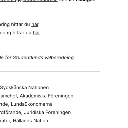
ring hittar du
här
.
ring hittar du
här
.
de för Studentlunds valberedning
, Sydskånska Nationen
gramchef, Akademiska Föreningen
ande, LundaEkonomerna
Ordförande, Juridiska Föreningen
rator, Hallands Nation