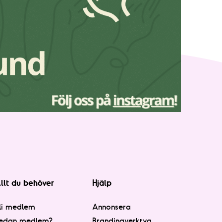
llt du behöver
Hjälp
li medlem
Annonsera
edan medlem?
Brandingverktyg