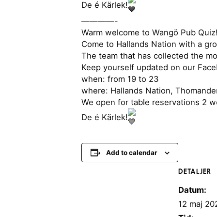
De é Kärlek!
————-
Warm welcome to Wangö Pub Quiz
Come to Hallands Nation with a gro
The team that has collected the mos
Keep yourself updated on our Face
when: from 19 to 23
where: Hallands Nation, Thomande
We open for table reservations 2 w
De é Kärlek!
Add to calendar
DETALJER
Datum:
12 maj 20