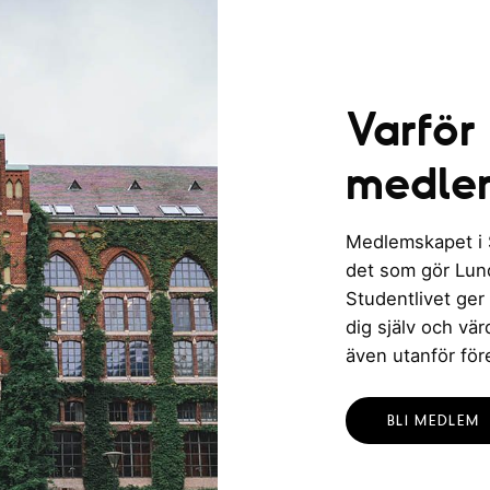
Varför
medle
Medlemskapet i St
det som gör Lund 
Studentlivet ger
dig själv och vä
även utanför för
BLI MEDLEM