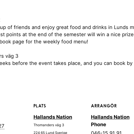
!
up of friends and enjoy great food and drinks in Lunds 
t points at the end of the semester will win a nice priz
book page for the weekly food menu!
rs väg 3
eeks before the event takes place, and you can book by
PLATS
ARRANGÖR
Hallands Nation
Hallands Nation
Phone
27
Thomanders väg 3
046-15 91 91
224 65
Lund
Sverige