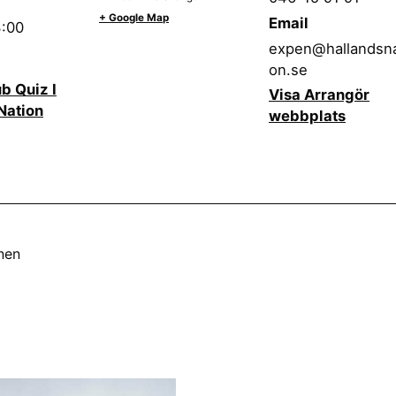
+ Google Map
Email
3:00
expen@hallandsna
on.se
b Quiz I
Visa Arrangör
Nation
webbplats
nen