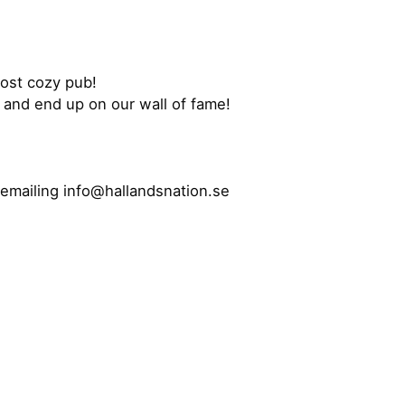
most cozy pub!
e and end up on our wall of fame!
 emailing info@hallandsnation.se