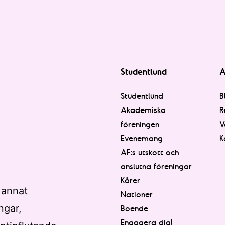
Studentlund
A
Studentlund
B
Akademiska
R
föreningen
V
Evenemang
K
AF:s utskott och
anslutna föreningar
Kårer
 annat
Nationer
ngar,
Boende
Engagera dig!