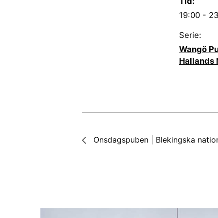
Tid:
19:00 - 2
Serie:
Wangö Pu
Hallands 
Onsdagspuben | Blekingska natio