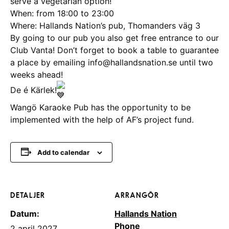
serve a vegetarian option!
When: from 18:00 to 23:00
Where: Hallands Nation’s pub, Thomanders väg 3
By going to our pub you also get free entrance to our
Club Vanta! Don’t forget to book a table to guarantee
a place by emailing info@hallandsnation.se until two
weeks ahead!
De é Kärlek!
Wangö Karaoke Pub has the opportunity to be
implemented with the help of AF’s project fund.
Add to calendar
DETALJER
ARRANGÖR
Datum:
Hallands Nation
Phone
2 april 2027