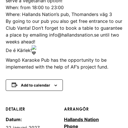
serve a vegetarian option!
When: from 18:00 to 23:00
Where: Hallands Nation’s pub, Thomanders väg 3
By going to our pub you also get free entrance to our
Club Vanta! Don’t forget to book a table to guarantee
a place by emailing info@hallandsnation.se until two
weeks ahead!
De é Kärlek!
Wangö Karaoke Pub has the opportunity to be
implemented with the help of AF’s project fund.
Add to calendar
DETALJER
ARRANGÖR
Datum:
Hallands Nation
Phone
22 januari 2027