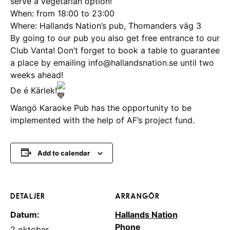
serve a vegetarian option!
When: from 18:00 to 23:00
Where: Hallands Nation’s pub, Thomanders väg 3
By going to our pub you also get free entrance to our
Club Vanta! Don’t forget to book a table to guarantee
a place by emailing info@hallandsnation.se until two
weeks ahead!
De é Kärlek!
Wangö Karaoke Pub has the opportunity to be
implemented with the help of AF’s project fund.
Add to calendar
DETALJER
ARRANGÖR
Datum:
Hallands Nation
Phone
2 oktober