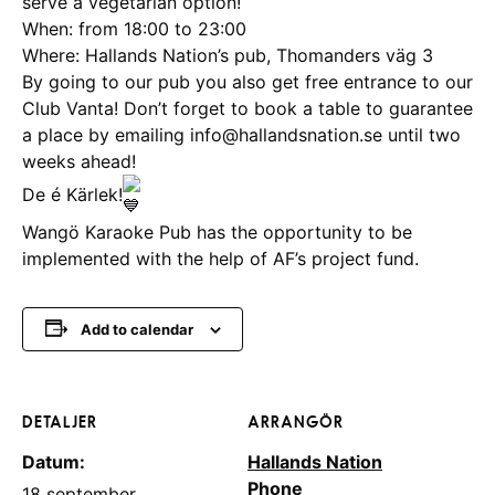
serve a vegetarian option!
When: from 18:00 to 23:00
Where: Hallands Nation’s pub, Thomanders väg 3
By going to our pub you also get free entrance to our
Club Vanta! Don’t forget to book a table to guarantee
a place by emailing info@hallandsnation.se until two
weeks ahead!
De é Kärlek!
Wangö Karaoke Pub has the opportunity to be
implemented with the help of AF’s project fund.
Add to calendar
DETALJER
ARRANGÖR
Datum:
Hallands Nation
Phone
18 september