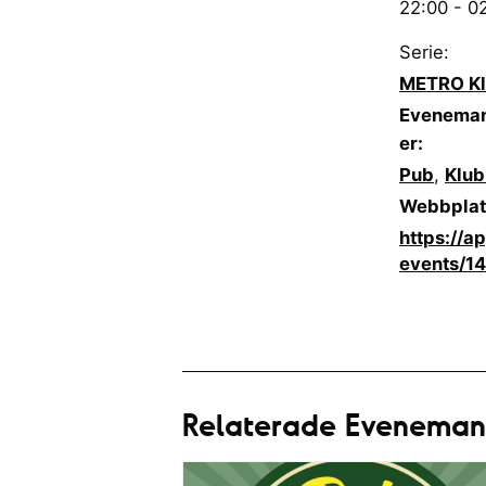
22:00 - 0
Serie:
METRO Kl
Eveneman
er:
Pub
,
Klu
Webbplat
https://a
events/1
Relaterade Evenema