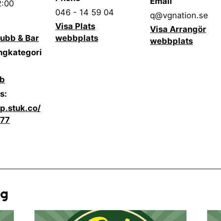
Email
2:00
046 - 14 59 04
q@vgnation.se
Visa Plats
Visa Arrangör
ubb & Bar
webbplats
webbplats
gkategori
bb
s:
pp.stuk.co/
477
ng