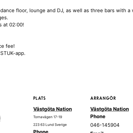
dance floor, lounge and DJ, as well as three bars with a 
ges.
 at 02:00!
ce fee!
e STUK-app.
PLATS
ARRANGÖR
Västgöta Nation
Västgöta Nation
Phone
i
Tornavägen 17-19
046-145904
223 63
Lund
Sverige
Phone