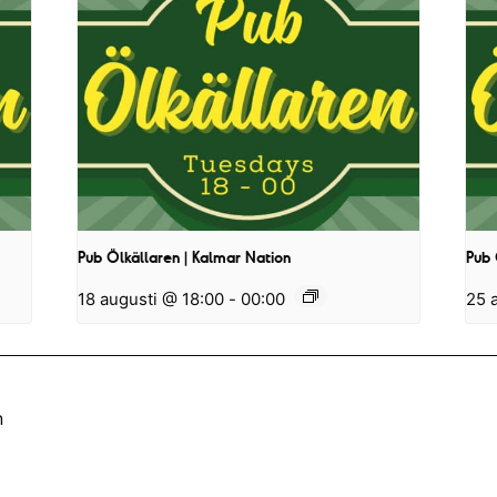
Pub Ölkällaren | Kalmar Nation
Pub 
18 augusti @ 18:00
-
00:00
25 
n