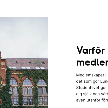
Varför
medle
Medlemskapet i St
det som gör Lund 
Studentlivet ger
dig själv och vä
även utanför för