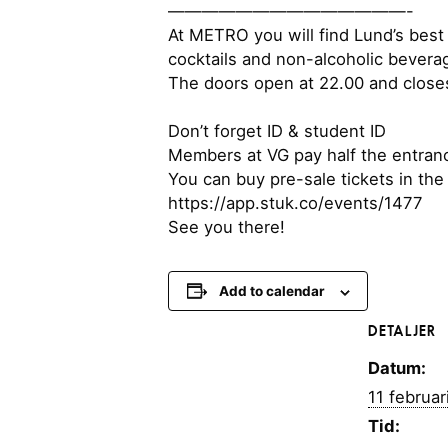
——————————————-
At METRO you will find Lund’s best 
cocktails and non-alcoholic bevera
The doors open at 22.00 and closes
Don’t forget ID & student ID
Members at VG pay half the entran
You can buy pre-sale tickets in th
https://app.stuk.co/events/1477
See you there!
Add to calendar
DETALJER
Datum:
11 februar
Tid: