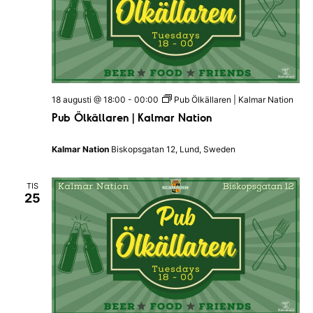
i
v
n
y
g
n
a
18 augusti @ 18:00
-
00:00
Pub Ölkällaren | Kalmar Nation
v
Pub Ölkällaren | Kalmar Nation
i
Kalmar Nation
Biskopsgatan 12, Lund, Sweden
g
e
TIS
25
r
i
n
g