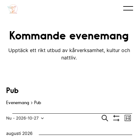
Kommande evenemang
Upptäck ett rikt utbud av kårverksamhet, kultur och
nattliv.
Pub
Evenemang
Pub
Evenemang
E
E
S
Nu
 - 
2026-10-27
L
ö
V
v
i
V
v
k
I
s
augusti 2026
S
e
t
ä