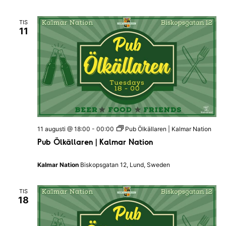
e
A
n
F
l
n
I
TIS
e
L
j
11
e
T
m
E
d
m
R
a
a
a
n
t
n
g
u
v
g
m
y
S
.
11 augusti @ 18:00
-
00:00
Pub Ölkällaren | Kalmar Nation
n
ö
Pub Ölkällaren | Kalmar Nation
a
k
v
Kalmar Nation
Biskopsgatan 12, Lund, Sweden
-
i
o
g
TIS
18
c
e
h
r