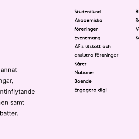
Studentlund
B
Akademiska
R
föreningen
V
Evenemang
K
AF:s utskott och
anslutna föreningar
Kårer
 annat
Nationer
ngar,
Boende
Engagera dig!
ntinflytande
nen samt
batter.