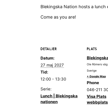
Blekingska Nation hosts a lunch
Come as you are!
DETALJER
PLATS
Blekingska
Datum:
27 maj 2027
Ole Römers väg
Sverige
Tid:
+ Google Map
12:00 - 13:30
Phone
Serie:
046-211 3
Lunch | Blekingska
Visa Plats
nationen
webbplats