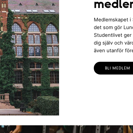
medle
Medlemskapet i St
det som gör Lund 
Studentlivet ger
dig själv och vä
även utanför för
BLI MEDLEM