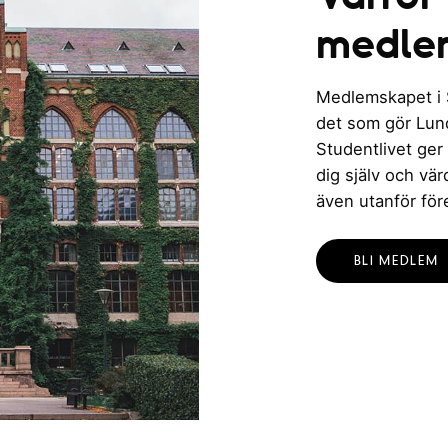
medle
Medlemskapet i St
det som gör Lund 
Studentlivet ger
dig själv och vä
även utanför för
BLI MEDLEM