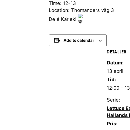
Time: 12-13
Location: Thomanders väg 3
De é Kärlek!
Add to calendar
DETALJER
Datum:
13 april
Tid:
12:00 - 1
Serie:
Lettuce Ea
Hallands 
Pris: