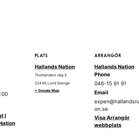
PLATS
ARRANGÖR
Hallands Nation
Hallands Nation
Phone
Thomanders väg 3
046-15 91 91
224 65
Lund
Sverige
+ Google Map
Email
3:00
expen@hallandsna
on.se
t I
Visa Arrangör
Nation
webbplats