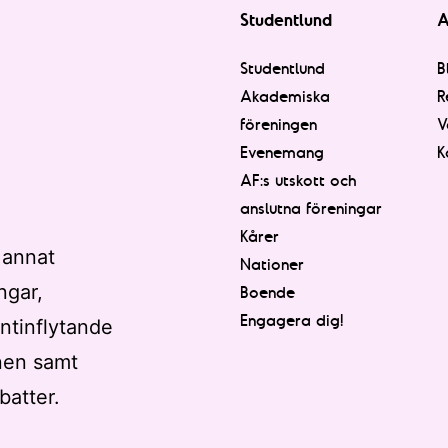
Studentlund
A
Studentlund
B
Akademiska
R
föreningen
V
Evenemang
K
AF:s utskott och
anslutna föreningar
Kårer
 annat
Nationer
ngar,
Boende
Engagera dig!
ntinflytande
nen samt
batter.