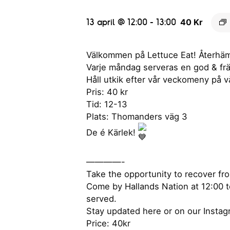
13 april @ 12:00
-
13:00
40 Kr
Välkommen på Lettuce Eat! Återhäm
Varje måndag serveras en god & fräsch
Håll utkik efter vår veckomeny på v
Pris: 40 kr
Tid: 12-13
Plats: Thomanders väg 3
De é Kärlek!
————-
Take the opportunity to recover f
Come by Hallands Nation at 12:00 t
served.
Stay updated here or on our Instag
Price: 40kr