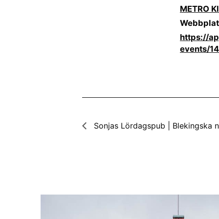
METRO Kl
Webbplat
https://a
events/1
Sonjas Lördagspub | Blekingska n