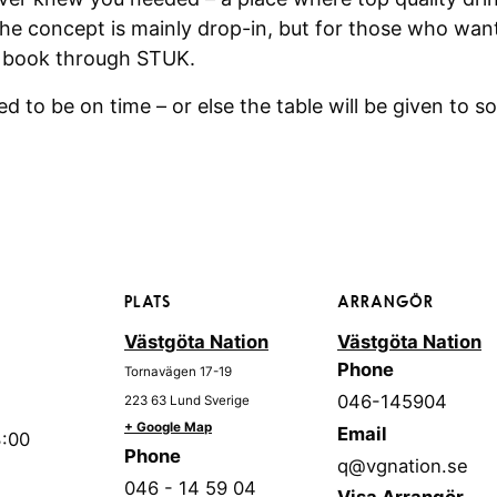
 concept is mainly drop-in, but for those who want 
to book through STUK.
ed to be on time – or else the table will be given to 
PLATS
ARRANGÖR
Västgöta Nation
Västgöta Nation
Phone
Tornavägen 17-19
046-145904
223 63
Lund
Sverige
+ Google Map
Email
3:00
Phone
q@vgnation.se
046 - 14 59 04