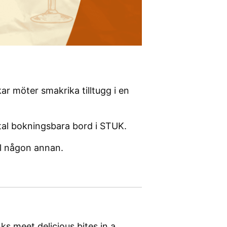
ar möter smakrika tilltugg i en
ntal bokningsbara bord i STUK.
ll någon annan.
s meet delicious bites in a