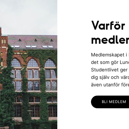
Varför
medle
Medlemskapet i St
det som gör Lund 
Studentlivet ger
dig själv och vä
även utanför för
BLI MEDLEM