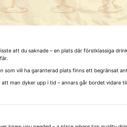
sste att du saknade – en plats där förstklassiga drink
är.
n som vill ha garanterad plats finns ett begränsat a
att man dyker upp i tid – annars går bordet vidare ti
ver knew you needed – a place where top quality drink