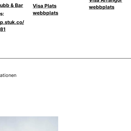
Visa Arrangör
ubb & Bar
Visa Plats
webbplats
webbplats
s:
pp.stuk.co/
481
ationen