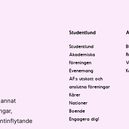
Studentlund
A
Studentlund
B
Akademiska
R
föreningen
V
Evenemang
K
AF:s utskott och
anslutna föreningar
Kårer
 annat
Nationer
ngar,
Boende
Engagera dig!
ntinflytande