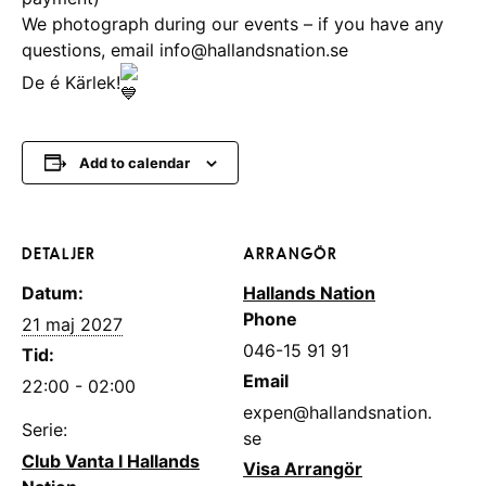
We photograph during our events – if you have any
questions, email info@hallandsnation.se
De é Kärlek!
Add to calendar
DETALJER
ARRANGÖR
Datum:
Hallands Nation
Phone
21 maj 2027
046-15 91 91
Tid:
Email
22:00 - 02:00
expen@hallandsnation.
Serie:
se
Club Vanta I Hallands
Visa Arrangör