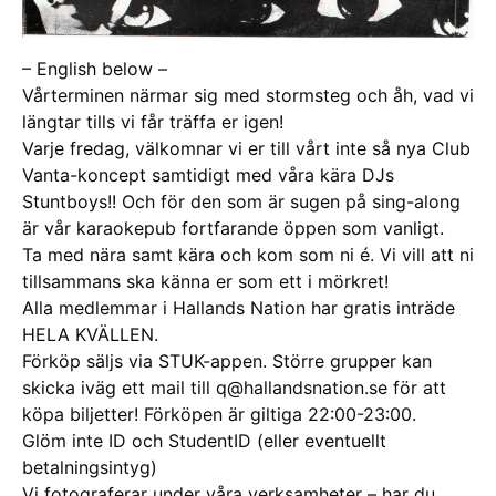
– English below –
Vårterminen närmar sig med stormsteg och åh, vad vi
längtar tills vi får träffa er igen!
Varje fredag, välkomnar vi er till vårt inte så nya Club
Vanta-koncept samtidigt med våra kära DJs
Stuntboys!! Och för den som är sugen på sing-along
är vår karaokepub fortfarande öppen som vanligt.
Ta med nära samt kära och kom som ni é. Vi vill att ni
tillsammans ska känna er som ett i mörkret!
Alla medlemmar i Hallands Nation har gratis inträde
HELA KVÄLLEN.
Förköp säljs via STUK-appen. Större grupper kan
skicka iväg ett mail till q@hallandsnation.se för att
köpa biljetter! Förköpen är giltiga 22:00-23:00.
Glöm inte ID och StudentID (eller eventuellt
betalningsintyg)
Vi fotograferar under våra verksamheter – har du