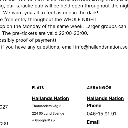
g, our karaoke pub will be held open throughout the nigh
. We want you all to feel as one in the dark!
ve free entry throughout the WHOLE NIGHT.
 app on the Monday of the same week. Larger groups can 
 The pre-tickets are valid 22:00-23:00.
ossibly proof of payment)
if you have any questions, email info@hallandsnation.se
PLATS
ARRANGÖR
Hallands Nation
Hallands Nation
Phone
2027
Thomanders väg 3
046-15 91 91
224 65
Lund
Sverige
+ Google Map
Email
2:00