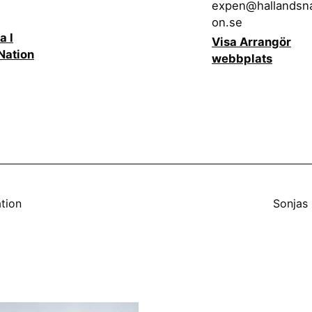
expen@hallandsna
on.se
a I
Visa Arrangör
Nation
webbplats
tion
Sonjas