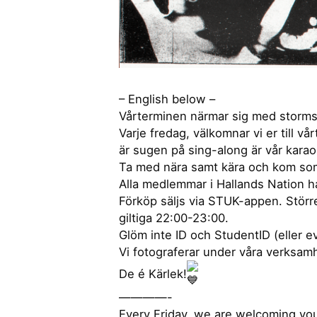
– English below –
Vårterminen närmar sig med stormsteg
Varje fredag, välkomnar vi er till 
är sugen på sing-along är vår kara
Ta med nära samt kära och kom som n
Alla medlemmar i Hallands Nation h
Förköp säljs via STUK-appen. Större 
giltiga 22:00-23:00.
Glöm inte ID och StudentID (eller e
Vi fotograferar under våra verksamh
De é Kärlek!
————-
Every Friday, we are welcoming yo