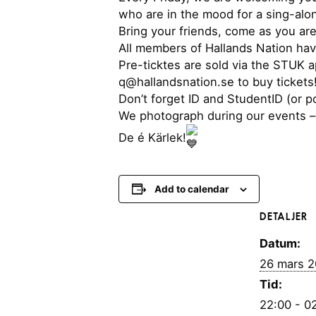
who are in the mood for a sing-alon
Bring your friends, come as you are
All members of Hallands Nation ha
Pre-ticktes are sold via the STUK
q@hallandsnation.se to buy tickets!
Don’t forget ID and StudentID (or p
We photograph during our events – 
De é Kärlek!
Add to calendar
DETALJER
Datum:
26 mars 
Tid:
22:00 - 0