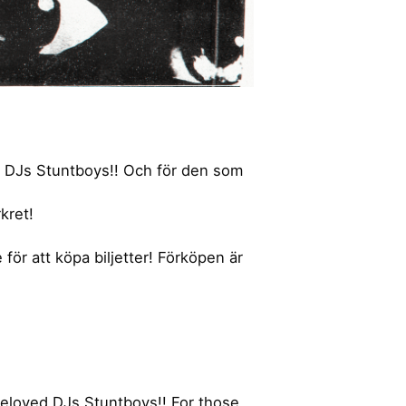
ra DJs Stuntboys!! Och för den som
kret!
för att köpa biljetter! Förköpen är
eloved DJs Stuntboys!! For those