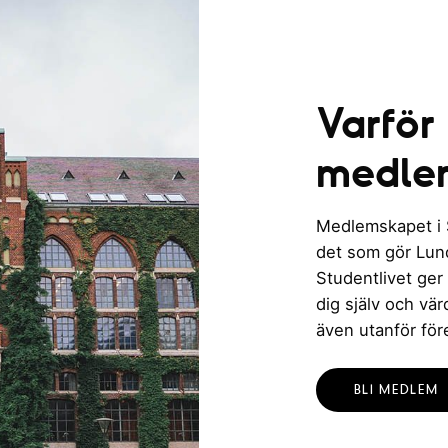
Varför
medle
Medlemskapet i St
det som gör Lund 
Studentlivet ger
dig själv och vä
även utanför för
BLI MEDLEM