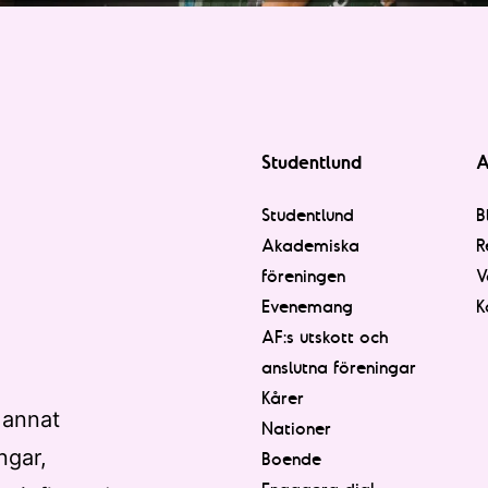
Studentlund
A
Studentlund
B
Akademiska
R
föreningen
V
Evenemang
K
AF:s utskott och
anslutna föreningar
Kårer
 annat
Nationer
ngar,
Boende