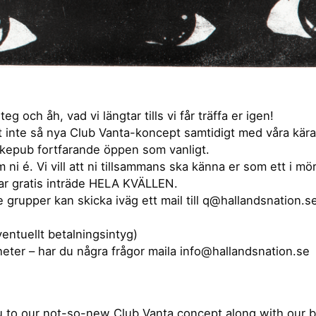
 och åh, vad vi längtar tills vi får träffa er igen!
vårt inte så nya Club Vanta-koncept samtidigt med våra kä
okepub fortfarande öppen som vanligt.
i é. Vi vill att ni tillsammans ska känna er som ett i mör
ar gratis inträde HELA KVÄLLEN.
grupper kan skicka iväg ett mail till q@hallandsnation.se 
ventuellt betalningsintyg)
eter – har du några frågor maila info@hallandsnation.se
u to our not-so-new Club Vanta concept along with our b