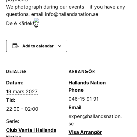
We photograph during our events – if you have any
questions, email info@hallandsnation.se
De é Kärlek!
Add to calendar
DETALJER
ARRANGÖR
Datum:
Hallands Nation
Phone
19 mars 2027
046-15 91 91
Tid:
Email
22:00 - 02:00
expen@hallandsnation.
Serie:
se
Club Vanta I Hallands
Visa Arrangör