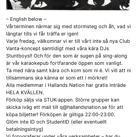
– English below –
Vårterminen närmar sig med stormsteg och åh, vad vi
längtar tills vi får träffa er igen!
Varje fredag, välkomnar vi er till vårt inte så nya Club
Vanta-koncept samtidigt med våra kära DJs
Stuntboys!! Och för den som är sugen på sing-along
är vår karaokepub fortfarande öppen som vanligt.
Ta med nära samt kära och kom som ni é. Vi vill att ni
tillsammans ska känna er som ett i mörkret!
Alla medlemmar i Hallands Nation har gratis inträde
HELA KVÄLLEN.
Förköp säljs via STUK-appen. Större grupper kan
skicka iväg ett mail till q@hallandsnation.se för att
köpa biljetter! Förköpen är giltiga 22:00-23:00.
Glöm inte ID och StudentID (eller eventuellt
betalningsintyg)
Vi fotograferar under våra verksamheter – har du