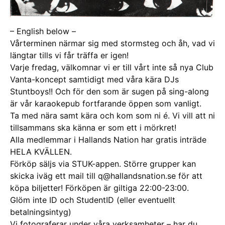
– English below –
Vårterminen närmar sig med stormsteg och åh, vad vi
längtar tills vi får träffa er igen!
Varje fredag, välkomnar vi er till vårt inte så nya Club
Vanta-koncept samtidigt med våra kära DJs
Stuntboys!! Och för den som är sugen på sing-along
är vår karaokepub fortfarande öppen som vanligt.
Ta med nära samt kära och kom som ni é. Vi vill att ni
tillsammans ska känna er som ett i mörkret!
Alla medlemmar i Hallands Nation har gratis inträde
HELA KVÄLLEN.
Förköp säljs via STUK-appen. Större grupper kan
skicka iväg ett mail till q@hallandsnation.se för att
köpa biljetter! Förköpen är giltiga 22:00-23:00.
Glöm inte ID och StudentID (eller eventuellt
betalningsintyg)
Vi fotograferar under våra verksamheter – har du