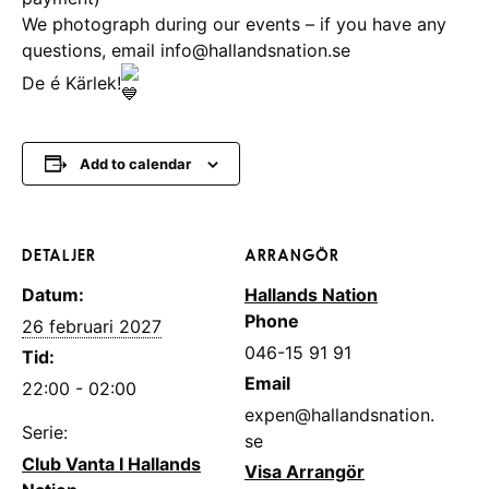
We photograph during our events – if you have any
questions, email info@hallandsnation.se
De é Kärlek!
Add to calendar
DETALJER
ARRANGÖR
Datum:
Hallands Nation
Phone
26 februari 2027
046-15 91 91
Tid:
Email
22:00 - 02:00
expen@hallandsnation.
Serie:
se
Club Vanta I Hallands
Visa Arrangör