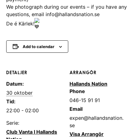
We photograph during our events – if you have any
questions, email info@hallandsnation.se
De é Kärlek!
Add to calendar
DETALJER
ARRANGÖR
Datum:
Hallands Nation
Phone
30 oktober
046-15 91 91
Tid:
Email
22:00 - 02:00
expen@hallandsnation.
Serie:
se
Club Vanta I Hallands
Visa Arrangör