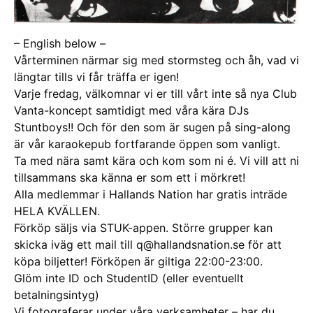
– English below –
Vårterminen närmar sig med stormsteg och åh, vad vi
längtar tills vi får träffa er igen!
Varje fredag, välkomnar vi er till vårt inte så nya Club
Vanta-koncept samtidigt med våra kära DJs
Stuntboys!! Och för den som är sugen på sing-along
är vår karaokepub fortfarande öppen som vanligt.
Ta med nära samt kära och kom som ni é. Vi vill att ni
tillsammans ska känna er som ett i mörkret!
Alla medlemmar i Hallands Nation har gratis inträde
HELA KVÄLLEN.
Förköp säljs via STUK-appen. Större grupper kan
skicka iväg ett mail till q@hallandsnation.se för att
köpa biljetter! Förköpen är giltiga 22:00-23:00.
Glöm inte ID och StudentID (eller eventuellt
betalningsintyg)
Vi fotograferar under våra verksamheter – har du