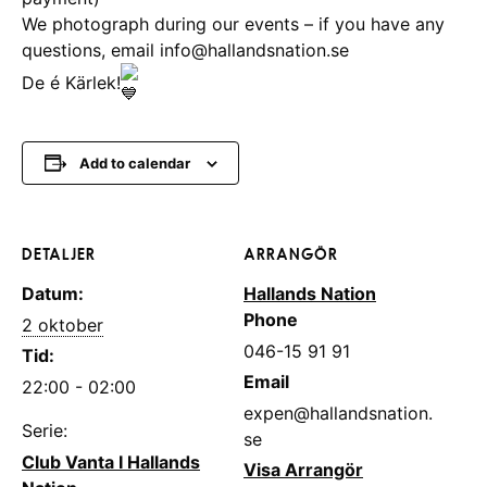
We photograph during our events – if you have any
questions, email info@hallandsnation.se
De é Kärlek!
Add to calendar
DETALJER
ARRANGÖR
Datum:
Hallands Nation
Phone
2 oktober
046-15 91 91
Tid:
Email
22:00 - 02:00
expen@hallandsnation.
Serie:
se
Club Vanta I Hallands
Visa Arrangör