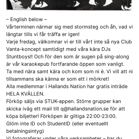
– English below –
Vårterminen närmar sig med stormsteg och åh, vad vi
längtar tills vi får träffa er igen!
Varje fredag, välkomnar vi er till vårt inte så nya Club
Vanta-koncept samtidigt med våra kära DJs
Stuntboys!! Och för den som är sugen på sing-along
är vår karaokepub fortfarande öppen som vanligt.
Ta med nära samt kära och kom som ni é. Vi vill att ni
tillsammans ska känna er som ett i mörkret!
Alla medlemmar i Hallands Nation har gratis inträde
HELA KVÄLLEN.
Förköp säljs via STUK-appen. Större grupper kan
skicka iväg ett mail till q@hallandsnation.se för att
köpa biljetter! Förköpen är giltiga 22:00-23:00.
Glöm inte ID och StudentID (eller eventuellt
betalningsintyg)
Vi fotograferar under våra verksamheter – har du