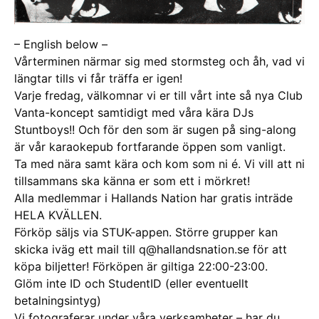
– English below –
Vårterminen närmar sig med stormsteg och åh, vad vi
längtar tills vi får träffa er igen!
Varje fredag, välkomnar vi er till vårt inte så nya Club
Vanta-koncept samtidigt med våra kära DJs
Stuntboys!! Och för den som är sugen på sing-along
är vår karaokepub fortfarande öppen som vanligt.
Ta med nära samt kära och kom som ni é. Vi vill att ni
tillsammans ska känna er som ett i mörkret!
Alla medlemmar i Hallands Nation har gratis inträde
HELA KVÄLLEN.
Förköp säljs via STUK-appen. Större grupper kan
skicka iväg ett mail till q@hallandsnation.se för att
köpa biljetter! Förköpen är giltiga 22:00-23:00.
Glöm inte ID och StudentID (eller eventuellt
betalningsintyg)
Vi fotograferar under våra verksamheter – har du