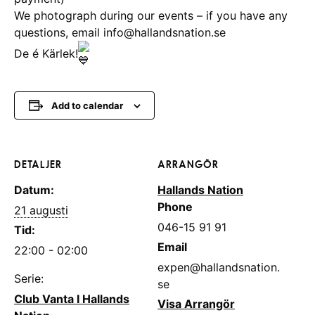
We photograph during our events – if you have any
questions, email info@hallandsnation.se
De é Kärlek!
Add to calendar
DETALJER
ARRANGÖR
Datum:
Hallands Nation
Phone
21 augusti
046-15 91 91
Tid:
Email
22:00 - 02:00
expen@hallandsnation.
Serie:
se
Club Vanta I Hallands
Visa Arrangör