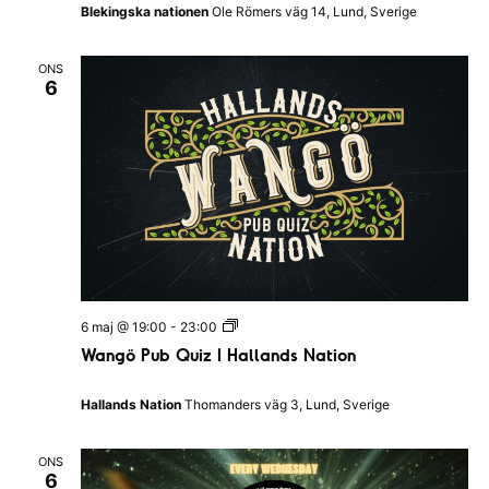
a
Blekingska nationen
Ole Römers väg 14, Lund, Sverige
g
s
p
ONS
u
6
b
e
n
|
B
l
e
k
i
n
g
s
k
a
W
6 maj @ 19:00
-
23:00
n
a
Wangö Pub Quiz I Hallands Nation
a
n
t
g
i
ö
Hallands Nation
Thomanders väg 3, Lund, Sverige
o
P
n
u
e
b
n
ONS
Q
6
u