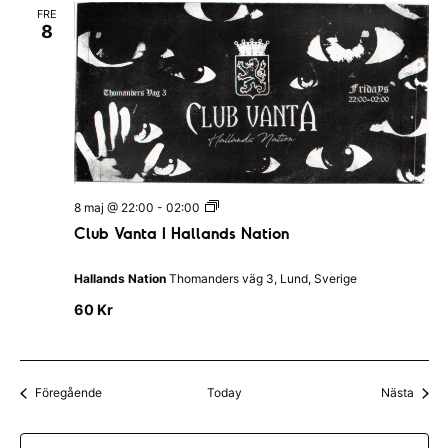
&
FRE
B
8
a
r
C
8 maj @ 22:00
-
02:00
l
Club Vanta I Hallands Nation
u
b
V
Hallands Nation
Thomanders väg 3, Lund, Sverige
a
n
60 Kr
t
a
I
H
a
Evenemang
Even
Föregående
Today
Nästa
l
l
a
n