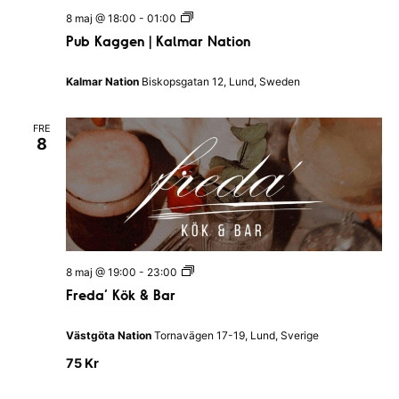
a
P
8 maj @ 18:00
-
01:00
n
u
d
Pub Kaggen | Kalmar Nation
b
s
K
N
a
a
Kalmar Nation
Biskopsgatan 12, Lund, Sweden
g
t
g
i
e
o
FRE
n
n
8
|
K
a
l
m
a
r
N
a
F
8 maj @ 19:00
-
23:00
t
r
i
Freda’ Kök & Bar
e
o
d
n
a
Västgöta Nation
Tornavägen 17-19, Lund, Sverige
’
K
75 Kr
ö
k