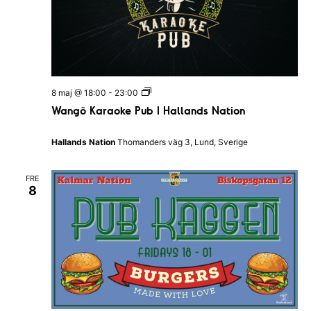
W
8 maj @ 18:00
-
23:00
a
Wangö Karaoke Pub I Hallands Nation
n
g
ö
Hallands Nation
Thomanders väg 3, Lund, Sverige
K
a
r
FRE
a
8
o
k
e
P
u
b
I
H
a
l
l