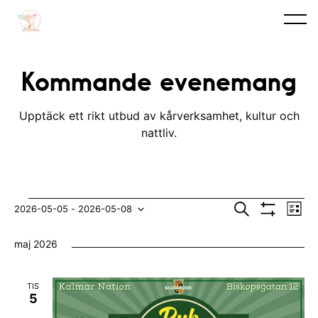
Kommande evenemang
Upptäck ett rikt utbud av kårverksamhet, kultur och
nattliv.
Evenemang
E
E
S
2026-05-05
 - 
2026-05-08
L
ö
V
v
i
V
v
k
I
s
maj 2026
S
e
t
ä
e
A
n
F
l
n
I
TIS
e
L
j
5
e
T
m
E
d