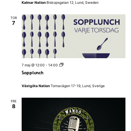
h
Kalmar Nation
Biskopsgatan 12, Lund, Sweden
N
e
p
TOR
t
7
u
n
i
|
K
a
l
m
a
S
7 maj @ 12:00
-
14:00
r
o
N
Sopplunch
p
a
p
t
l
i
Västgöta Nation
Tornavägen 17-19, Lund, Sverige
u
o
n
n
c
FRE
h
8