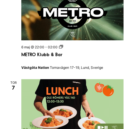
i
z
I
H
a
l
l
a
n
d
M
6 maj @ 22:00
-
02:00
s
E
N
METRO Klubb & Bar
T
a
R
t
O
i
Västgöta Nation
Tornavägen 17-19, Lund, Sverige
K
o
l
n
u
TOR
b
7
b
&
B
a
r