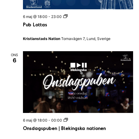
n
a
P
6 maj @ 18:00
-
23:00
u
v
Pub Lottas
b
L
i
o
Kristianstads Nation
Tornavägen 7, Lund, Sverige
t
g
t
a
e
ONS
s
6
r
i
n
g
O
6 maj @ 18:00
-
00:00
n
Onsdagspuben | Blekingska nationen
s
d