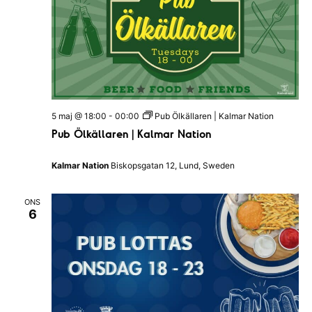
m
R
a
a
a
n
t
n
g
u
v
g
m
y
S
.
5 maj @ 18:00
-
00:00
Pub Ölkällaren | Kalmar Nation
n
ö
Pub Ölkällaren | Kalmar Nation
a
k
v
Kalmar Nation
Biskopsgatan 12, Lund, Sweden
-
i
o
g
ONS
6
c
e
h
r
i
v
n
y
g