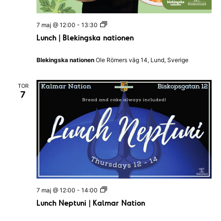
L
7 maj @ 12:00
-
13:30
u
Lunch | Blekingska nationen
n
c
h
Blekingska nationen
Ole Römers väg 14, Lund, Sverige
|
B
l
TOR
e
7
k
i
n
g
s
k
a
n
a
t
i
o
L
7 maj @ 12:00
-
14:00
n
u
e
Lunch Neptuni | Kalmar Nation
n
n
c