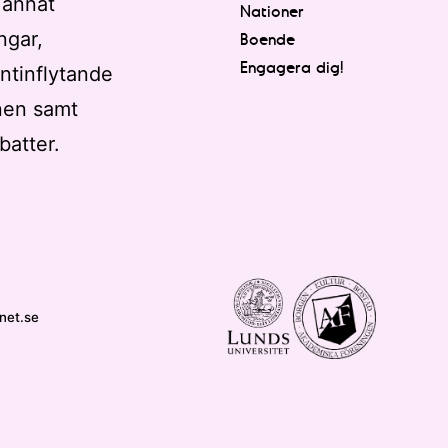
 annat
Nationer
ngar,
Boende
Engagera dig!
ntinflytande
nen samt
batter.
net.se