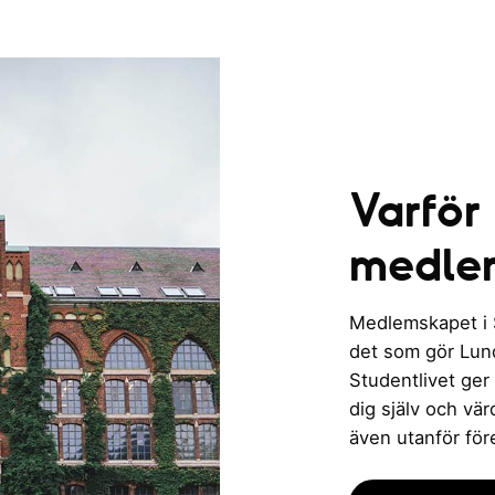
Varför
medle
Medlemskapet i St
det som gör Lund 
Studentlivet ger
dig själv och vä
även utanför för