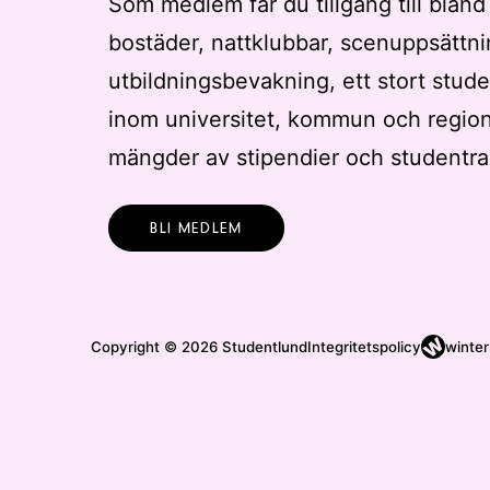
Som medlem får du tillgång till bland
t
bostäder, nattklubbar, scenuppsättni
r
e
utbildningsbevakning, ett stort stude
r
inom universitet, kommun och regio
a
mängder av stipendier och studentra
d
e
r
BLI MEDLEM
e
s
u
l
Copyright © 2026 Studentlund
Integritetspolicy
winter
t
a
t
.