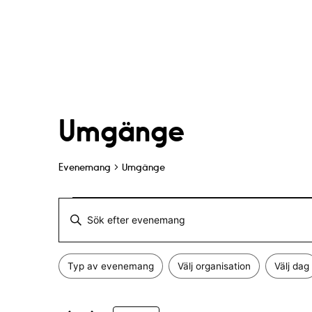
Umgänge
Evenemang
Umgänge
Evenemang
E
A
for
v
n
Typ av evenemang
Välj organisation
Välj dag
g
9
F
e
Ä
i
n
e
l
d