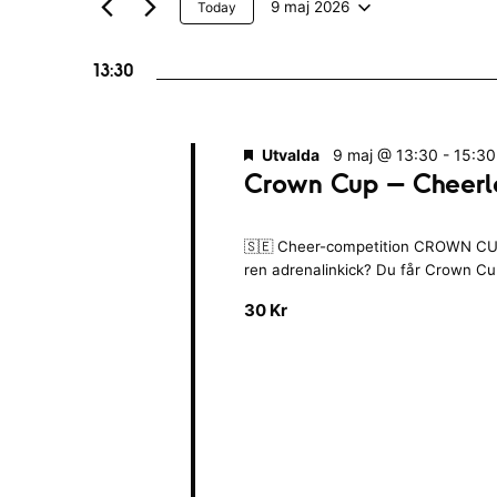
maj
n
t
N
9 maj 2026
Today
r
e
V
y
2026
e
r
i
13:30
ä
c
n
m
l
g
k
a
j
e
a
Utvalda
9 maj @ 13:30
-
15:30
v
Crown Cup – Cheerl
d
l
n
n
a
o
å
🇸🇪 Cheer-competition CROWN CUP
g
t
g
r
ren adrenalinkick? Du får Crown C
o
u
d
30 Kr
n
S
m
.
a
.
ö
v
S
f
ö
k
o
k
r
e
m