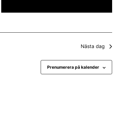
e
r
i
n
Nästa dag
g
Prenumerera på kalender