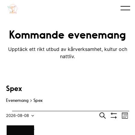
Kommande evenemang
Upptäck ett rikt utbud av kårverksamhet, kultur och
nattliv.
Spex
Evenemang
Spex
Evenemang
E
E
S
2026-08-08
M
ö
V
v
o
V
v
k
I
K
n
M
MÅNDAG
T
TISDAG
O
ONSDAG
T
TORSDAG
F
FREDAG
L
LÖRDAG
S
SÖNDAG
S
e
t
ä