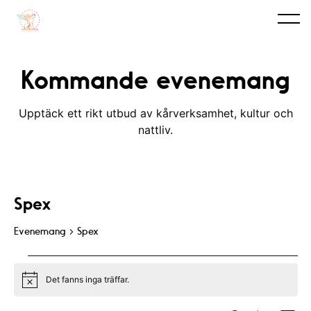
Kommande evenemang
Upptäck ett rikt utbud av kårverksamhet, kultur och
nattliv.
Spex
Evenemang
Spex
Evenemang
Det fanns inga träffar.
N
o
t