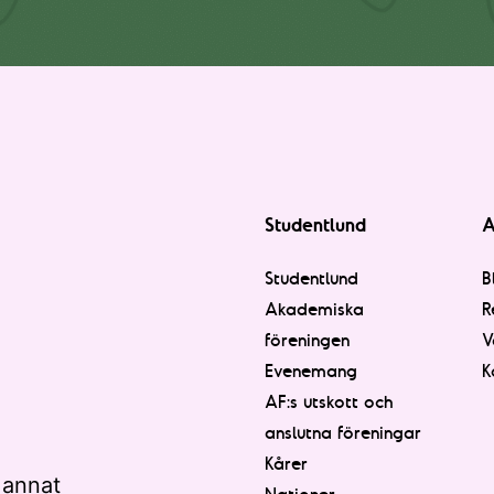
Studentlund
A
Studentlund
B
Akademiska
R
föreningen
V
Evenemang
K
AF:s utskott och
anslutna föreningar
Kårer
 annat
Nationer