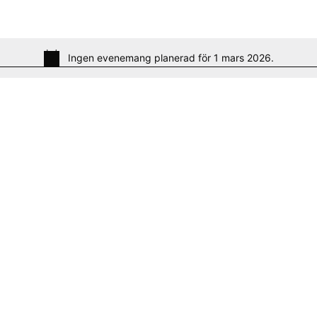
Ingen evenemang planerad för 1 mars 2026.
N
o
t
i
c
e