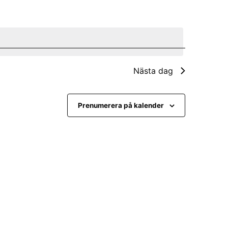
e
m
a
n
Nästa dag
g
v
Prenumerera på kalender
y
n
a
v
i
g