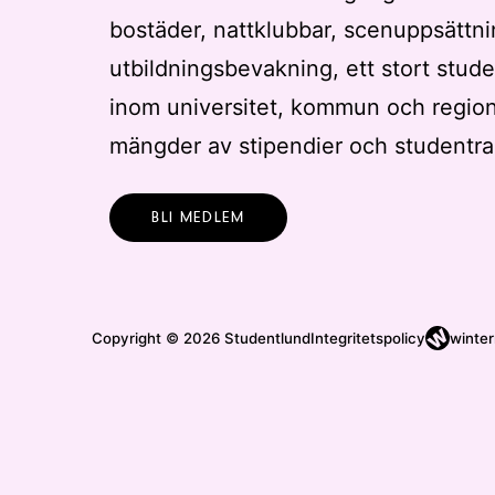
bostäder, nattklubbar, scenuppsättni
t
t
utbildningsbevakning, ett stort stude
u
inom universitet, kommun och regio
p
p
mängder av stipendier och studentra
d
a
BLI MEDLEM
t
e
r
a
Copyright © 2026 Studentlund
Integritetspolicy
winter
m
e
d
f
i
l