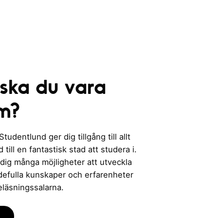
e
r
i
n
g
 ska du vara
m?
udentlund ger dig tillgång till allt
till en fantastisk stad att studera i.
 dig många möjligheter att utveckla
rdefulla kunskaper och erfarenheter
eläsningssalarna.