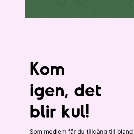
i
.
s
t
a
n
m
e
d
Kom
e
v
e
igen, det
n
e
blir kul!
m
a
n
g
Som medlem får du tillgång till bland
a