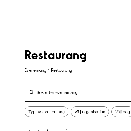
Restaurang
Evenemang
Restaurang
Evenemang
E
A
for
v
n
Typ av evenemang
Välj organisation
Välj dag
g
1
F
e
Ä
i
n
e
l
d