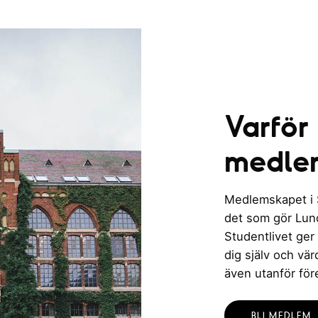
Varför
medle
Medlemskapet i St
det som gör Lund 
Studentlivet ger
dig själv och vä
även utanför för
BLI MEDLEM