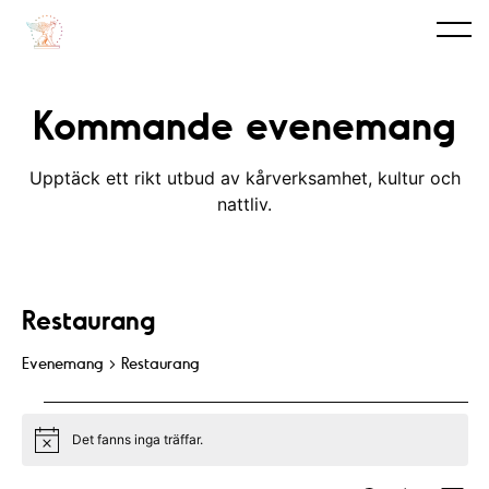
Kommande evenemang
Upptäck ett rikt utbud av kårverksamhet, kultur och
nattliv.
Restaurang
Evenemang
Restaurang
Evenemang
Det fanns inga träffar.
N
o
t