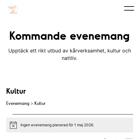
Kommande evenemang
Upptäck ett rikt utbud av kårverksamhet, kultur och
nattliv.
Kultur
Evenemang
Kultur
Evenemang
Ingen evenemang planerad för 1 maj 2026.
for
N
o
t