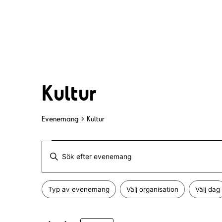
Kultur
Evenemang
Kultur
Evenemang
E
A
for
v
n
Typ av evenemang
Välj organisation
Välj dag
g
9
F
e
Ä
i
n
e
l
d