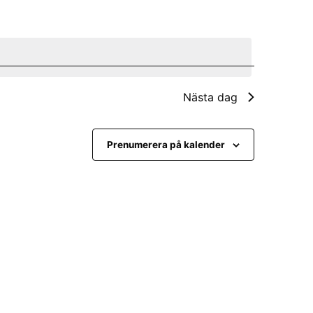
e
m
a
n
Nästa dag
g
v
Prenumerera på kalender
y
n
a
v
i
g