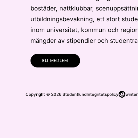
bostäder, nattklubbar, scenuppsättni
t
t
utbildningsbevakning, ett stort stude
u
inom universitet, kommun och regio
p
p
mängder av stipendier och studentra
d
a
BLI MEDLEM
t
e
r
a
Copyright © 2026 Studentlund
Integritetspolicy
winter
m
e
d
f
i
l