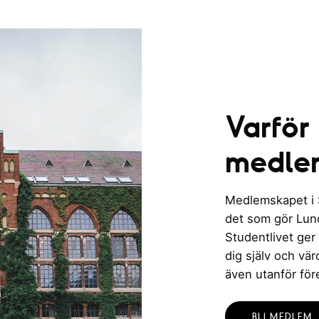
Varför
medle
Medlemskapet i St
det som gör Lund 
Studentlivet ger
dig själv och vä
även utanför för
BLI MEDLEM