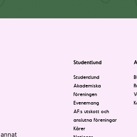
Studentlund
A
Studentlund
B
Akademiska
R
föreningen
V
Evenemang
K
AF:s utskott och
anslutna föreningar
Kårer
 annat
Nationer