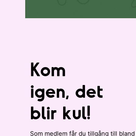
i
.
s
t
a
n
m
e
d
Kom
e
v
e
igen, det
n
e
blir kul!
m
a
n
g
Som medlem får du tillgång till bland
a