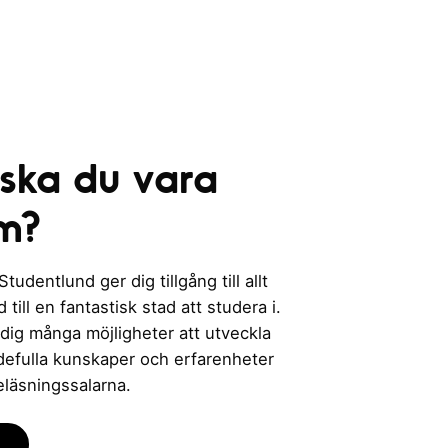
e
r
i
n
g
 ska du vara
m?
udentlund ger dig tillgång till allt
till en fantastisk stad att studera i.
 dig många möjligheter att utveckla
rdefulla kunskaper och erfarenheter
eläsningssalarna.