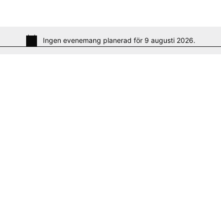
Ingen evenemang planerad för 9 augusti 2026.
N
o
t
i
c
e