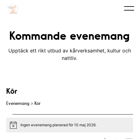
Kommande evenemang
Upptäck ett rikt utbud av kårverksamhet, kultur och
nattliv.
Kör
Evenemang
Kör
Evenemang
Ingen evenemang planerad för 10 maj 2026.
for
N
o
t