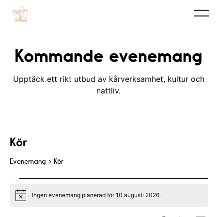
Kommande evenemang
Upptäck ett rikt utbud av kårverksamhet, kultur och
nattliv.
Kör
Evenemang
Kör
Evenemang
Ingen evenemang planerad för 10 augusti 2026.
for
N
o
t