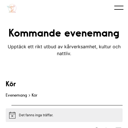
Kommande evenemang
Upptäck ett rikt utbud av kårverksamhet, kultur och
nattliv.
Kör
Evenemang
Kör
Evenemang
Det fanns inga träffar.
N
o
t